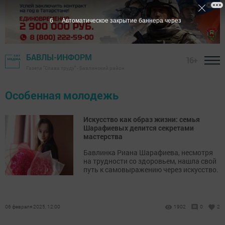
6
Автоматическое закрытие баннера через
БАВЛЫ-ИНФОРМ
16+
Газета "Слава труду" - Бавлинский район
Особенная молодежь
Искусство как образ жизни: семья
Шарафиевых делится секретами
мастерства
Бавлинка Риана Шарафиева, несмотря
на трудности со здоровьем, нашла свой
путь к самовыражению через искусство.
06 февраля 2025, 12:00
1902
0
2