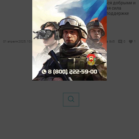
ситуациях можно оставаться добрыми и
отзывчивыми, и что главная сила
заключается в единстве и поддержке
друг друга.
01 апреля 2025, 10:48
845
0
1