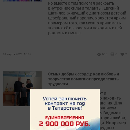
но вместе с тем помогая раскрыть
внутренние силы и таланты. Евгений
Шатилов, живущий с диагнозом детский
церебральный паралич, является ярким
примером того, как можно принимать
жизнь с её вызовами и находить в ней
радость и смысл.
04 марта 2025, 10:07
636
0
2
Семья добрых сердец: как любовь и
творчество помогают преодолевать
трудности
В нашем мире, полном забот и
повседневной суеты, важно находить
время для творчества и общения. Для
многих это становится источником
вдохновения и сил. История Вадима и
Лейсан Рыжковых – это история любви,
поддержки и взаимопомощи. Их пример
учит нас тому, что даже в трудных