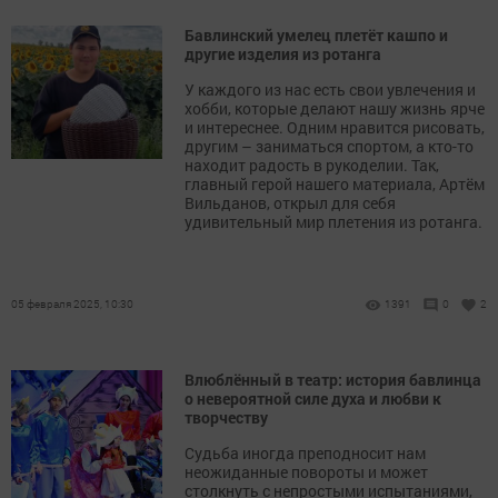
Бавлинский умелец плетёт кашпо и
другие изделия из ротанга
У каждого из нас есть свои увлечения и
хобби, которые делают нашу жизнь ярче
и интереснее. Одним нравится рисовать,
другим – заниматься спортом, а кто-то
находит радость в рукоделии. Так,
главный герой нашего материала, Артём
Вильданов, открыл для себя
удивительный мир плетения из ротанга.
05 февраля 2025, 10:30
1391
0
2
Влюблённый в театр: история бавлинца
о невероятной силе духа и любви к
творчеству
Судьба иногда преподносит нам
неожиданные повороты и может
столкнуть с непростыми испытаниями,