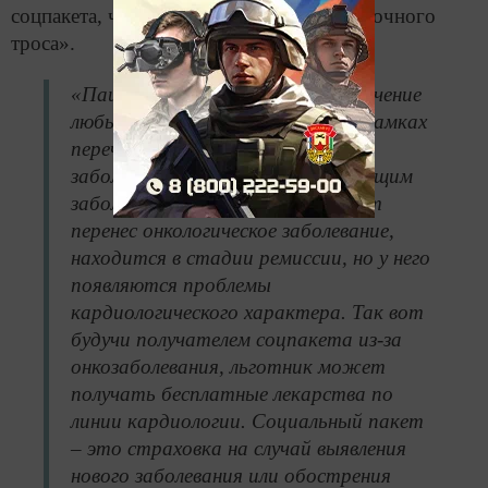
соцпакета, человек лишает себя «страховочного
троса».
«Пациенты имеют права на получение
любых лекарственных средств в рамках
перечня, не только по основному
заболеванию, но и по сопутствующим
заболеваниям. Например, пациент
перенес онкологическое заболевание,
находится в стадии ремиссии, но у него
появляются проблемы
кардиологического характера. Так вот
будучи получателем соцпакета из-за
онкозаболевания, льготник может
получать бесплатные лекарства по
линии кардиологии. Социальный пакет
– это страховка на случай выявления
нового заболевания или обострения