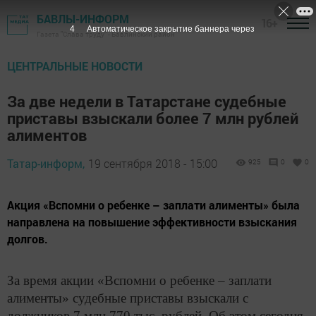
БАВЛЫ-ИНФОРМ
16+
3
Автоматическое закрытие баннера через
Газета "Слава труду" - Бавлинский район
ЦЕНТРАЛЬНЫЕ НОВОСТИ
За две недели в Татарстане судебные
приставы взыскали более 7 млн рублей
алиментов
Татар-информ,
19 сентября 2018 - 15:00
925
0
0
Акция «Вспомни о ребенке – заплати алименты» была
направлена на повышение эффективности взыскания
долгов.
За время акции «Вспомни о ребенке – заплати
алименты» судебные приставы взыскали с
должников 7 млн 770 тыс. рублей. Об этом сегодня