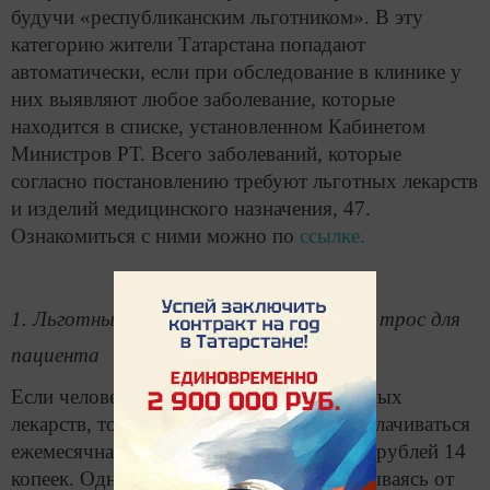
будучи «республиканским льготником». В эту
категорию жители Татарстана попадают
автоматически, если при обследование в клинике у
них выявляют любое заболевание, которые
находится в списке, установленном Кабинетом
Министров РТ. Всего заболеваний, которые
согласно постановлению требуют льготных лекарств
и изделий медицинского назначения, 47.
Ознакомиться с ними можно по
ссылке.
1. Льготные лекарства – страховочный трос для
пациента
Если человек решит отказаться от льготных
лекарств, то в этом случае ему будет выплачиваться
ежемесячная компенсация в размере 828 рублей 14
копеек. Однако, по словам врачей, отказываясь от