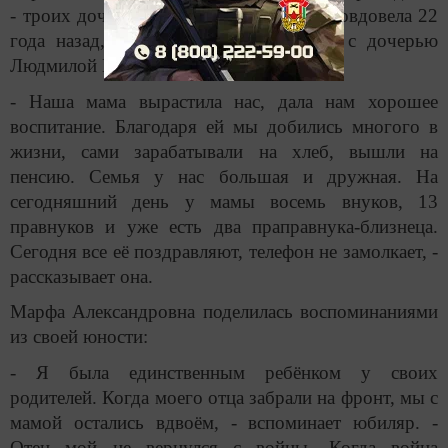
- троих дочерей и троих сыновей. Она овдовела 22
года назад, сегодня проживает вместе с дочерью
Людмилой Ивановной.
- Наша мама вырастила нас, дала нам хорошее
воспитание. Благодаря ей мы добились многого в
жизни, сами зарабатывали на хлеб, вышли на
пенсию. Семья у нас большая и дружная. На
сегодняшний день у мамы восемь внуков, 13
правнуков и уже есть два праправнука-близнеца.
Сегодня все её поздравляют, телефон не замолкает, -
рассказывает она.
Марфа Александровна поделилась воспоминаниями
из своей юности:
- Я была единственным ребёнком у своих
родителей. Когда моего отца забрали на фронт, мы с
мамой остались вдвоём, - вспоминает юбиляр. -
Отец мой не вернулся с войны. Когда война