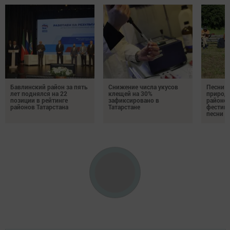
Бавлинский район за пять
Снижение числа укусов
Песни у
лет поднялся на 22
клещей на 30%
природе
позиции в рейтинге
зафиксировано в
районе 
районов Татарстана
Татарстане
фестив
песни