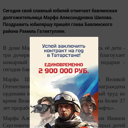
Сегодня свой славный юбилей отмечает бавлинская
долгожительница Марфа Александровна Шилова.
Поздравить юбиляршу пришёл глава Бавлинского
района Рамиль Гатиятуллин.
В доме Марфы Александровны собрались её дети -
три дочери и зять. В гостевой комнате благоухает
шикарный букет алых роз, на столе подарки -
сегодня бавлинке исполнилось 90 лет.
Марфа Шилова - вдова участника Великой
Отечественной войны, ветеран труда, награждена
орденами и медалями за самоотверженный труд во
время Великой Отечественной войны. Она более 37
лет проработала в системе НГДУ «Бавлынефть».
Марфа Александровна вместе с супругом Иваном
Сергеевичем воспитала и вырастила шестерых детей