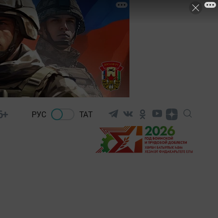
6+
РУС
ТАТ