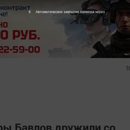
5
Автоматическое закрытие баннера через
1
ы Бавлов дружили со