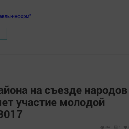
Бавлы-информ"
айона на съезде народов
мет участие молодой
.3017
667
0