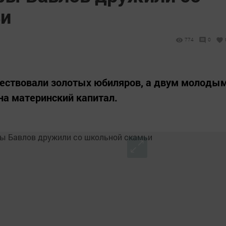
ьи
774
0
чествовали золотых юбиляров, а двум молоды
на материнский капитал.