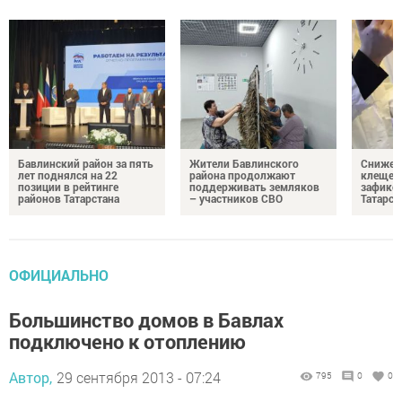
Бавлинский район за пять
Жители Бавлинского
Снижени
лет поднялся на 22
района продолжают
клещей
позиции в рейтинге
поддерживать земляков
зафикс
районов Татарстана
– участников СВО
Татарст
ОФИЦИАЛЬНО
Большинство домов в Бавлах
подключено к отоплению
Автор,
29 сентября 2013 - 07:24
795
0
0