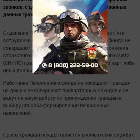
звонков, с целью получения персонифицированных
данных граждан.
Отделение Пенсионного фонда предупреждает, что
сотрудники Государственного Пенсионного фонда не
совершают телефонных звонков, с целью уточнения
страхового номера индивидуального лицевого счета
(СНИЛС) гражданина, реквизитов банковских карт либо
иных данных.
Работники Пенсионного фонда не посещают граждан
на дому и не совершают поквартирных обходов и не
ведут никакую работу по принуждению граждан к
выбору способа формирования пенсионных
накоплений.
Прием граждан осуществляется в клиентских службах