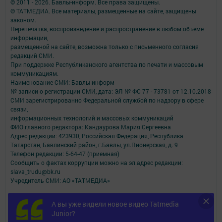
© 2011 - 2026. Бавлы-информ. Все права защищены.
© ТАТМЕДИА. Все материалы, размещенные на сайте, защищены
законом.
Перепечатка, воспроизведение и распространение в любом объеме
информации,
размещенной на сайте, возможна только с письменного согласия
редакций СМИ.
При поддержке Республиканского агентства по печати и массовым
коммуникациям.
Наименование СМИ: Бавлы-информ
№ записи о регистрации СМИ, дата: ЭЛ № ФС 77 - 73781 от 12.10.2018
СМИ зарегистрированно Федеральной службой по надзору в сфере
связи,
информационных технологий и массовых коммуникаций
ФИО главного редактора: Кандаурова Мария Сергеевна
Адрес редакции: 423930, Российская Федерация, Республика
Татарстан, Бавлинский район, г.Бавлы, ул.Пионерская, д. 9
Телефон редакции: 5-64-47 (приемная)
Сообщить о фактах коррупции можно на эл.адрес редакции:
slava_trudu@bk.ru
Учредитель СМИ: АО «ТАТМЕДИА»
Антикоррупционная политика
А вы уже видели новое видео Tatmedia
АО «ТАТМЕДИА» использует «cookie»
для персонализации сервисов и
Junior?
удобства пользователей сайтом.