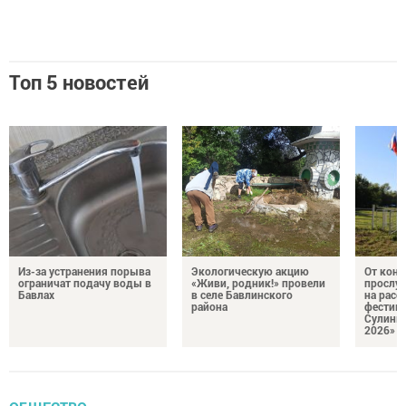
Топ 5 новостей
Из-за устранения порыва
Экологическую акцию
От кон
ограничат подачу воды в
«Живи, родник!» провели
прослу
Бавлах
в селе Бавлинского
на расс
района
фестив
Сулинк
2026»