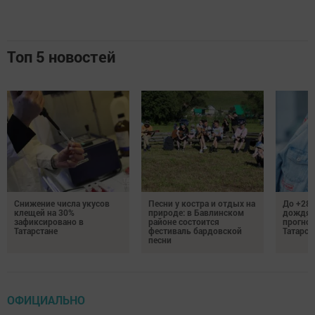
Топ 5 новостей
Снижение числа укусов
Песни у костра и отдых на
До +28 
клещей на 30%
природе: в Бавлинском
дождям
зафиксировано в
районе состоится
прогноз
Татарстане
фестиваль бардовской
Татарст
песни
ОФИЦИАЛЬНО