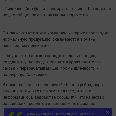
- Пищевое яйцо фальсифицируют только в Китае, у нас
нет, - сообщил помощник главы ведомства.
Он также отметил, что компании, которые производят
нормальную продукцию, оказываются в очень
невыгодном положении.
- Государство должно наводить здесь порядок,
создавать условия для развития производителей
сырья и перерабатывающей промышленности, -
подчеркнул Алексеенко.
В свою очередь в пресс-службе Роспотребнадзора
заявили о том, что не могут подтвердить эту
информацию. В ведомстве сообщили, что качество
российских продуктов в основном не вызывает
серьезных нареканий. В Роспотребнадзоре уточнили,
А вы уже видели новое видео Tatmedia
что среди некачественной пищевой продукции