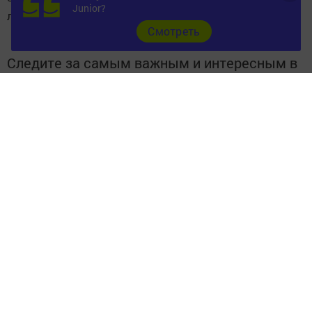
Junior?
лидируют импортная рыба и бахчевые.
Cмотреть
Следите за самым важным и интересным в
Telegram-канале
Татмедиа
Читайте новости Татарстана в
национальном мессенджере MАХ:
https://max.ru/tatmedia
Подписывайтесь на
телеграм-канал "Бавлы-информ"
Перейти на страницу новости