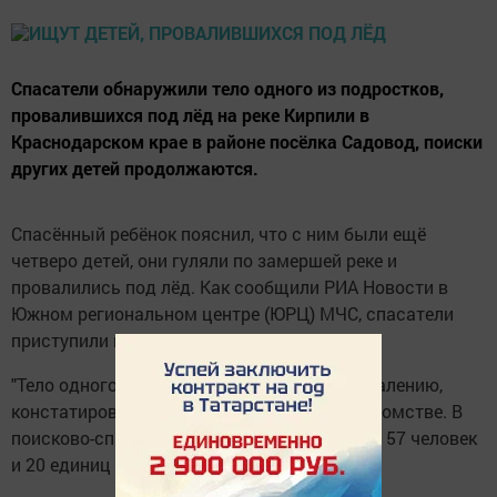
Спасатели обнаружили тело одного из подростков,
провалившихся под лёд на реке Кирпили в
Краснодарском крае в районе посёлка Садовод, поиски
других детей продолжаются.
Спасённый ребёнок пояснил, что с ним были ещё
четверо детей, они гуляли по замершей реке и
провалились под лёд. Как сообщили РИА Новости в
Южном региональном центре (ЮРЦ) МЧС, спасатели
приступили к поиску четырёх пропавших.
"Тело одного из подростков найдено. К сожалению,
констатировали его смерть", - сказали в ведомстве. В
поисково-спасательных работах участвуют 57 человек
и 20 единиц техники.