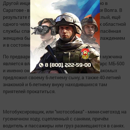
Другой инцидент произошёл тоже сегодня, но в
Саратове - в районе острова Зелёный на реке Волга. В
результате погибли двое детей и один взрослый, ещё
одного человека удалось спасти. Начальник областной
службы спасения Юрий Юрин уточнил, что спасённая
женщина была госпитализирована с переохлаждением
и в состоянии шока.
По предварительной информации, погибший мужчина
является владельцем мотобуксировщика Барс МБ-500
и именно он в компании родственников и знакомых
предложил своему 6-летнему сыну, а также 40-летней
знакомой и 6-летнему внуку находившихся там
приятелей прокатиться.
Мотобуксировщик, или "мотособака" - мини-снегоход на
гусеничном ходу, сцепленный с санями, причём
водитель и пассажиры или груз размещаются в санях.