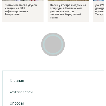
Снижение числа укусов
Песни у костра и отдых на
До +28 
клещей на 30%
природе: в Бавлинском
дождям
зафиксировано в
районе состоится
прогноз
Татарстане
фестиваль бардовской
Татарст
песни
Главная
Фотогалереи
Опросы