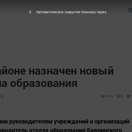
1
5
Автоматическое закрытие баннера через
айоне назначен новый
ла образования
18
3169
0
нии руководителям учреждений и организаций
оводитель отдела образования Бавлинского