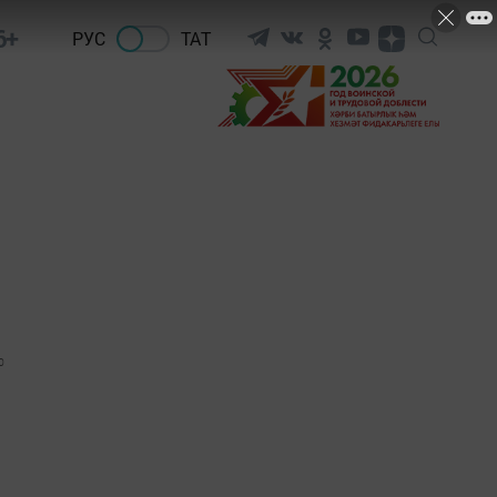
6+
РУС
ТАТ
0