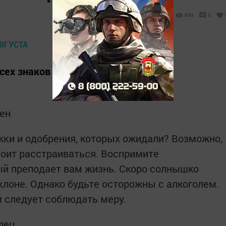
934
0
сех знаков Зодиака.
вен
ки и одобрения, которых ожидали? Возможно,
тоит расстраиваться. Воспримите
ый преподает вам жизнь. Скоро солнышко
клоне. Однако будьте осторожны с алкоголем.
м следует соблюдать меру.
елец