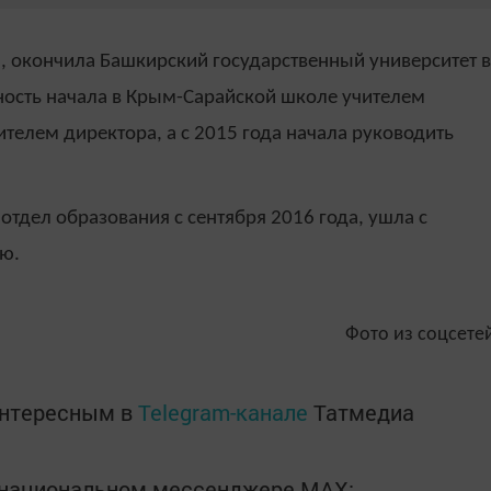
, окончила Башкирский государственный университет в
ность начала в Крым-Сарайской школе учителем
ителем директора, а с 2015 года начала руководить
тдел образования с сентября 2016 года, ушла с
ю.
Фото из соцсете
интересным в
Telegram-канале
Татмедиа
в национальном мессенджере MАХ: