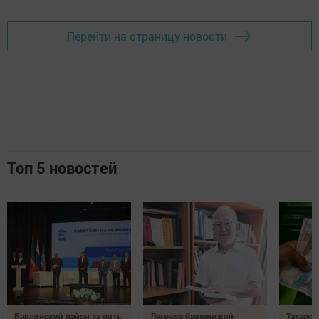
Перейти на страницу новости
Топ 5 новостей
Бавлинский район за пять
Легенда бавлинской
Татарст