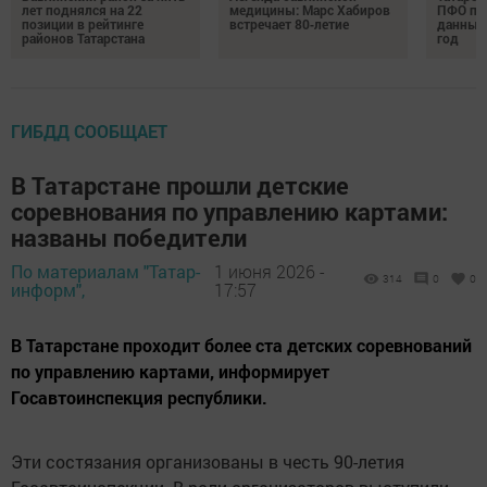
лет поднялся на 22
медицины: Марс Хабиров
ПФО по 
позиции в рейтинге
встречает 80‑летие
данные 
районов Татарстана
год
ГИБДД СООБЩАЕТ
В Татарстане прошли детские
соревнования по управлению картами:
названы победители
По материалам "Татар-
1 июня 2026 -
314
0
0
информ",
17:57
В Татарстане проходит более ста детских соревнований
по управлению картами, информирует
Госавтоинспекция республики.
Эти состязания организованы в честь 90-летия