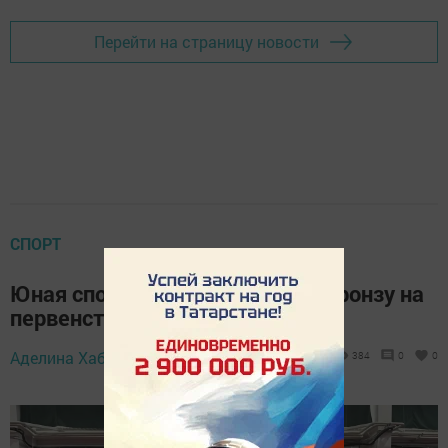
Перейти на страницу новости
СПОРТ
Юная спортсменка завоевала бронзу на
первенстве России
Аделина Хабипова,
1 июня 2026 - 18:14
384
0
0