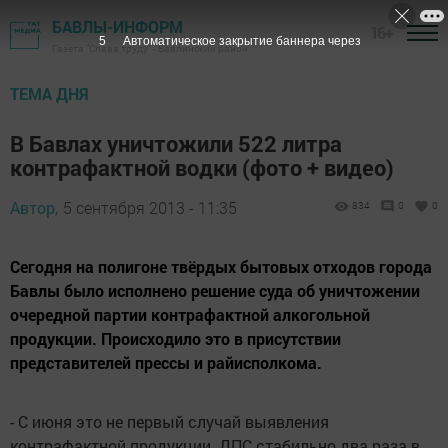
БАВЛЫ-ИНФОРМ
16+
4
Автоматическое закрытие баннера через
Газета "Слава труду" - Бавлинский район
ТЕМА ДНЯ
В Бавлах уничтожили 522 литра
контрафактной водки (фото + видео)
Автор,
5 сентября 2013 - 11:35
834
0
0
Сегодня на полигоне твёрдых бытовых отходов города
Бавлы было исполнено решение суда об уничтожении
очередной партии контрафактной алкогольной
продукции. Происходило это в присутствии
представителей прессы и райисполкома.
- С июня это не первый случай выявления
контрафактной продукции. ДПС стабильно два раза в