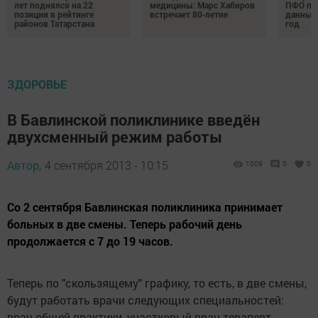
лет поднялся на 22
медицины: Марс Хабиров
ПФО по 
позиции в рейтинге
встречает 80‑летие
данные 
районов Татарстана
год
ЗДОРОВЬЕ
В Бавлинской поликлинике введён
двухсменный режим работы
Автор,
4 сентября 2013 - 10:15
1009
0
0
Со 2 сентября Бавлинская поликлиника принимает
больных в две смены. Теперь рабочий день
продолжается с 7 до 19 часов.
Теперь по "скользящему" графику, то есть, в две смены,
будут работать врачи следующих специальностей:
врач общей практики, участковый врач-терапевт,