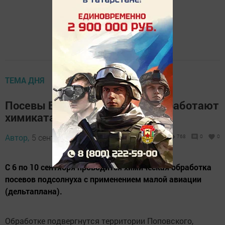
ТЕМА ДНЯ
Посевы Бавлинского района обработают
химикатами с воздуха
Автор,
5 сентября 2013 - 06:29
768
0
0
С 6 по 10 сентября проводится химическая обработка
посевов подсолнуха с применением малой авиации
(дельтаплана).
Обработке подвергнутся территории Поповского,