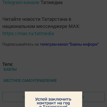
Telegram-канале
Татмедиа
Читайте новости Татарстана в
национальном мессенджере MАХ:
https://max.ru/tatmedia
Подписывайтесь на
телеграм-канал "Бавлы-информ"
Теги:
БАВЛЫ
МЕСТНОЕ САМОУПРАВЛЕНИЕ
Перейти на страницу новости