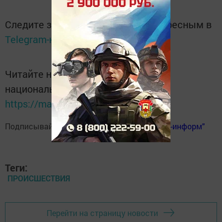
Следите за самым важным и интересным в
Telegram-канале
Татмедиа
Читайте новости Татарстана в
национальном мессенджере MАХ:
https://max.ru/tatmedia
Подписывайтесь на
телеграм-канал "Бавлы-информ"
Теги:
ПРОИСШЕСТВИЯ
Перейти на страницу новости