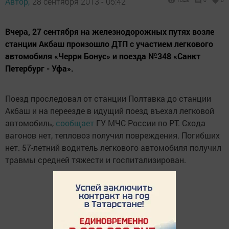
Автор,
28 сентября 2013 - 05:42
1048
0
0
Вчера, 27 сентября на железнодорожных путях возле
станции Акбаш произошло ДТП с участием легкового
автомобиля «Черри Бонус» и поезда №348 «Санкт
Петербург - Уфа».
Поезд проследовал от станции Полтавка до станции
Акбаш и на переезде в идущий поезд въехал легковой
автомобиль,
сообщает
ГУ МЧС России по РТ. Схода
вагонов нет, тепловоз получил повреждения. Погибших
нет. 57-летний водитель легкового автомобиля получил
травмы средней тяжести и госпитализирован.
Фото МЧС