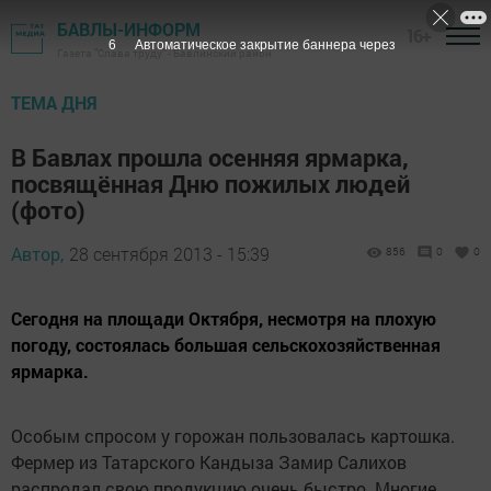
БАВЛЫ-ИНФОРМ
16+
6
Автоматическое закрытие баннера через
Газета "Слава труду" - Бавлинский район
ТЕМА ДНЯ
В Бавлах прошла осенняя ярмарка,
посвящённая Дню пожилых людей
(фото)
Автор,
28 сентября 2013 - 15:39
856
0
0
Сегодня на площади Октября, несмотря на плохую
погоду, состоялась большая сельскохозяйственная
ярмарка.
Особым спросом у горожан пользовалась картошка.
Фермер из Татарского Кандыза Замир Салихов
распродал свою продукцию очень быстро. Многие