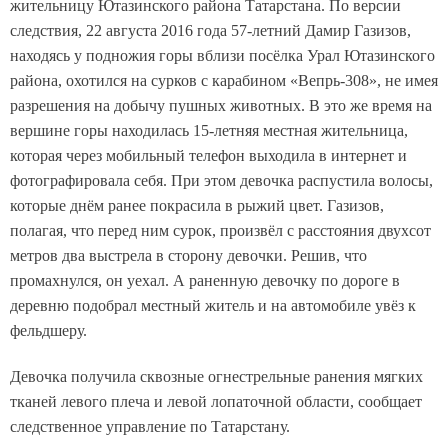
жительницу Ютазинского района Татарстана. По версии
следствия, 22 августа 2016 года
57-летний Дамир
Газизов,
находясь у подножия горы вблизи посёлка Урал Ютазинского
района, охотился на сурков с карабином «Вепрь-308», не имея
разрешения на добычу пушных животных. В это же время на
вершине горы находилась 15-летняя местная жительница,
которая через мобильный телефон выходила в интернет и
фотографировала себя. При этом девочка распустила волосы,
которые днём ранее покрасила в рыжий цвет. Газизов,
полагая, что перед ним сурок, произвёл с расстояния двухсот
метров два выстрела в сторону девочки. Решив, что
промахнулся, он уехал. А раненную девочку по дороге в
деревню подобрал местный житель и на автомобиле увёз к
фельдшеру.
Девочка получила сквозные огнестрельные ранения мягких
тканей левого плеча и левой лопаточной области, сообщает
следственное управление по Татарстану.