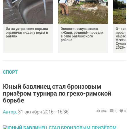
Из-за устранения порыва
Экологическую акцию
От кон
ограничат подачу воды в
«Живи, родник!» провели
прослу
Бавлах
в селе Бавлинского
на расс
района
фестив
Сулинк
2026»
СПОРТ
Юный бавлинец стал бронзовым
призёром турнира по греко-римской
борьбе
Автор,
31 октября 2016 - 16:36
884
0
0