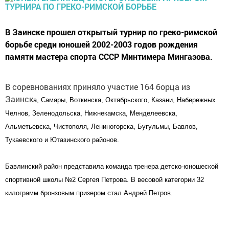
В Заинске прошел открытый турнир по греко-римской
борьбе среди юношей 2002-2003 годов рождения
памяти мастера спорта СССР Минтимера Мингазова.
В соревнованиях приняло участие 164 борца из
Заинск
а
, Самар
ы
, Воткинск
а
, Октябрьск
ого,
Казан
и
, Наб
ережных
Челн
ов
, Зеленодольск
а
, Нижнекамск
а
, Менделеевск
а
,
Альметьевск
а
, Чистопол
я
, Лениногорск
а
, Бугульм
ы
, Бавл
ов
,
Тукаевск
ого
и Ютазинск
ого
район
ов
.
Бавлинский район представила команда тренера
детско-юношеской
спортивной школы
№2 Сергея Петрова. В весовой категории 32
к
илограмм
бронзовым призером стал Андрей Петров.