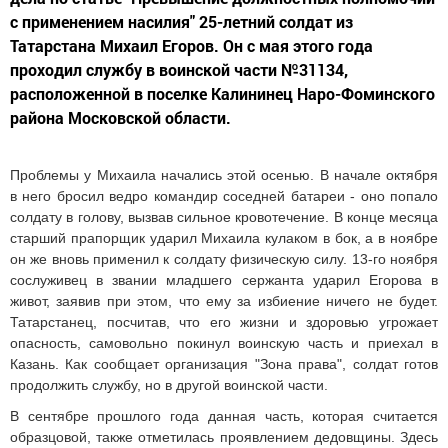
с применением насилия" 25-летний солдат из
Татарстана Михаил Егоров. Он с мая этого года
проходил службу в воинской части №31134,
расположенной в поселке Калининец Наро-Фоминского
района Московской области.
Проблемы у Михаила начались этой осенью. В начале октября
в него бросил ведро командир соседней батареи - оно попало
солдату в голову, вызвав сильное кровотечение. В конце месяца
старший прапорщик ударил Михаила кулаком в бок, а в ноябре
он же вновь применил к солдату физическую силу. 13-го ноября
сослуживец в звании младшего сержанта ударил Егорова в
живот, заявив при этом, что ему за избиение ничего не будет.
Татарстанец, посчитав, что его жизни и здоровью угрожает
опасность, самовольно покинул воинскую часть и приехал в
Казань. Как сообщает организация "Зона права", солдат готов
продолжить службу, но в другой воинской части.
В сентябре прошлого года данная часть, которая считается
образцовой, также отметилась проявлением дедовщины. Здесь