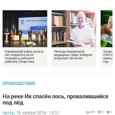
Бавлинский район за пять
Легенда бавлинской
Татарст
лет поднялся на 22
медицины: Марс Хабиров
ПФО по 
позиции в рейтинге
встречает 80‑летие
данные 
районов Татарстана
год
ПРОИСШЕСТВИЯ
На реке Ик спасён лось, провалившийся
под лёд
Автор,
16 ноября 2016 - 19:51
887
0
0