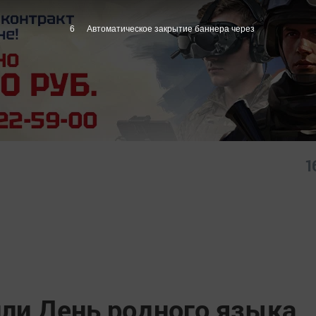
5
Автоматическое закрытие баннера через
1
или День родного языка