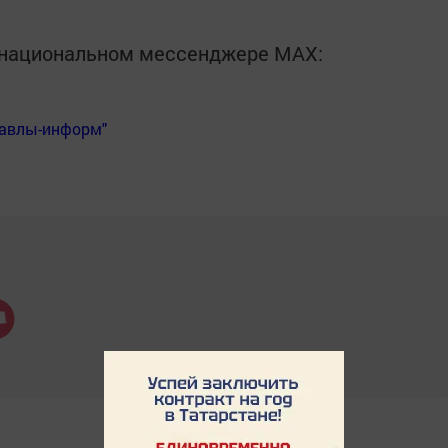
в национальном мессенджере MАХ:
Бавлы-информ"