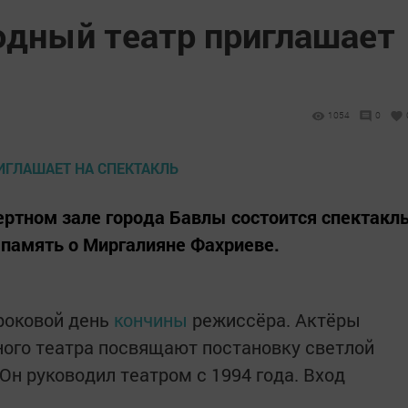
одный театр приглашает
1054
0
цертном зале города Бавлы состоится спектакл
 память о Миргалияне Фахриеве.
роковой день
кончины
режиссёра. Актёры
ного театра посвящают постановку светлой
Он руководил театром с 1994 года. Вход