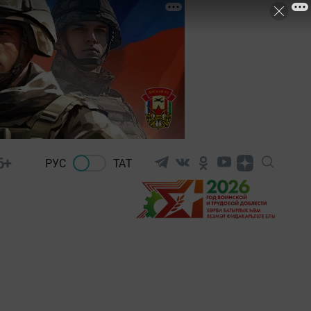
6+
РУС
ТАТ