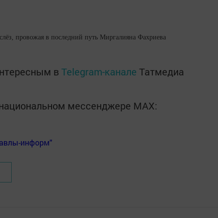
слёз, провожая в последний путь Миргалияна Фахриева
интересным в
Telegram-канале
Татмедиа
в национальном мессенджере MАХ:
Бавлы-информ"