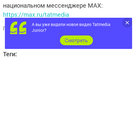
национальном мессенджере MАХ:
https://max.ru/tatmedia
А вы уже видели новое видео Tatmedia
Подписывайтесь на
телеграм-канал "Бавлы-информ"
Junior?
Cмотреть
Теги:
БАВЛЫ
ПРАВОСЛАВИЕ
КРЕЩЕНИЕ
НАРОДНЫЙ РЕПОРТЕР
Перейти на страницу новости