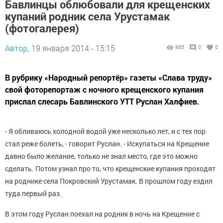
Бавлинцы облюбовали для крещенских
купаний родник села Урустамак
(фотогалерея)
Автор,
19 января 2014 - 15:15
965
0
0
В рубрику «Народный репортёр» газеты «Слава труду»
свой фоторепортаж с ночного крещенского купания
прислал слесарь Бавлинского УТТ Руслан Халфиев.
- Я обливаюсь холодной водой уже несколько лет, и с тех пор
стал реже болеть, - говорит Руслан. - Искупаться на Крещение
давно было желание, только не знал место, где это можно
сделать. Потом узнал про то, что крещенские купания проходят
на роднике села Покровский Урустамак. В прошлом году ездил
туда первый раз.
В этом году Руслан поехал на родник в ночь на Крещение с