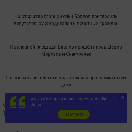
На открытие главной ёлки Бавлов пригласили
депутатов, руководителей и почётных граждан
На главной площади Бавлов прошёл парад Дедов
Морозов и Снегурочек
Главными зрителями и участниками праздника были
дети
А вы уже видели новое видео Tatmedia
Следите за самым важным и интересным в
Junior?
Telegram-канале
Татмедиа
Cмотреть