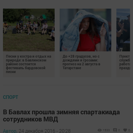
Песни у костра и отдых на
До +28 градусов, но с
Пункт о
природе: в Бавлинском
дождями и грозами:
службу 
районе состоится
прогноз на 2 августа в
работае
фестиваль бардовской
Татарстане
праздни
песни
СПОРТ
В Бавлах прошла зимняя спартакиада
сотрудников МВД
Автор,
24 декабря 2016 - 20:28
1533
0
0