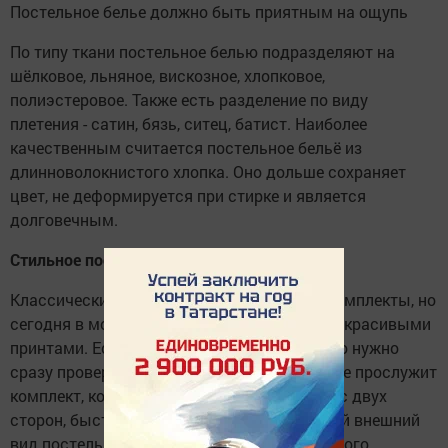
Постельное белье должно быть приятным на ощупь
По типу ткани постельное белью подразделяют на
шёлковое, льняное, вискозное, хлопковое,
полиэстеровое. Также есть разделение по виду
плетения - сатин, бязь, ситец, батист. Наиболее
качественным считается постельное бельё из
длинноволокнистого хлопка. Оно дольше сохраняет
цвет, не деформируется при стирке и является
долговечным.
Стильное постельное бельё
Классическими считаются белоснежные комплекты, но
сегодня в моде сочные и яркие варианты с красивыми
принтами. Если выбор пал именно на них, то нужно
сразу проверить качество покраски. Дольше прослужит
комплект, который имеет яркую прокраску с двух
сторон, быстрее потеряют привлекательный внешний
вид постельные принадлежности из набивного