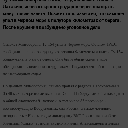
Латакию, исчез с экранов радаров через двадцать
минут после взлёта. Позже стало известно, что самолёт
упал в Чёрном море в полутора километрах от берега.
После крушения возбуждено уголовное дело.
Самолет Минобороны Ту-154 упал в Черное море. Об этом ТАСС
сообщили в силовых структурах региона.Фрагменты и шасси Ту-154
обнаружены в 6 км от берега. Они были обнаружены в ходе
обследования акватории сотрудниками Государственной инспекции
по маломерным судам.
По данным Минобороны, лайнер пропал с радаров в воскресенье в
05:40 мск, вскоре после вылета из Сочи. На борту самолёта находится
в общей сложности 91 человек, в том числе 83 пассажира -
военнослужащие Вооруженных сил России, а также летевшие
поздравлять с Новым годом авиагруппу ВКС России на авиабазе
Хмеймим (Сирия) артисты ансамбля имени Александрова и девять