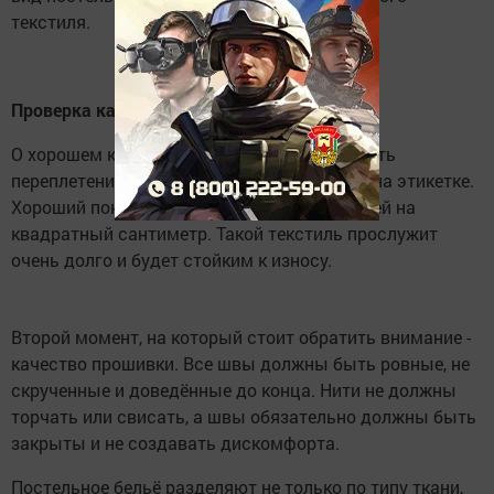
текстиля.
Проверка качества
О хорошем качестве ткани говорит плотность
переплетения нитей, обычно её указывают на этикетке.
Хороший показатель - не менее 130-280 нитей на
квадратный сантиметр. Такой текстиль прослужит
очень долго и будет стойким к износу.
Второй момент, на который стоит обратить внимание -
качество прошивки. Все швы должны быть ровные, не
скрученные и доведённые до конца. Нити не должны
торчать или свисать, а швы обязательно должны быть
закрыты и не создавать дискомфорта.
Постельное бельё разделяют не только по типу ткани,