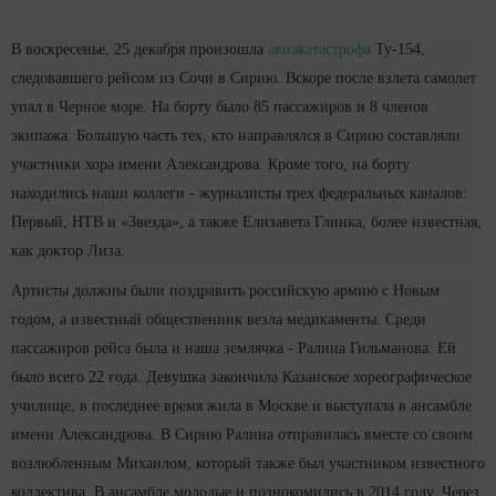
В воскресенье, 25 декабря произошла
авиакатастрофа
Ту-154,
следовавшего рейсом из Сочи в Сирию. Вскоре после взлета самолет
упал в Черное море. На борту было 85 пассажиров и 8 членов
экипажа. Большую часть тех, кто направлялся в Сирию составляли
участники хора имени Александрова. Кроме того, на борту
находились наши коллеги - журналисты трех федеральных каналов:
Первый, НТВ и «Звезда», а также Елизавета Глинка, более известная,
как доктор Лиза.
Артисты должны были поздравить российскую армию с Новым
годом, а известный общественник везла медикаменты. Среди
пассажиров рейса была и наша землячка - Ралина Гильманова. Ей
было всего 22 года. Девушка закончила Казанское хореографическое
училище, в последнее время жила в Москве и выступала в ансамбле
имени Александрова. В Сирию Ралина отправилась вместе со своим
возлюбленным Михаилом, который также был участником известного
коллектива. В ансамбле молодые и познокомились в 2014 году. Через