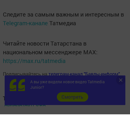
Следите за самым важным и интересным в
Telegram-канале
Татмедиа
Читайте новости Татарстана в
национальном мессенджере MАХ:
https://max.ru/tatmedia
Подписывайтесь на
телеграм-канал "Бавлы-информ"
А вы уже видели новое видео Tatmedia
Junior?
Cмотреть
Теги:
АВИАКАТАСТРОФА
Перейти на страницу новости