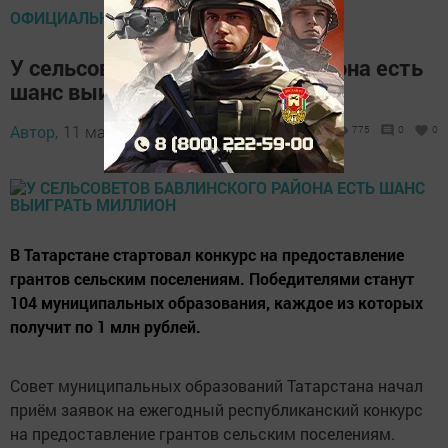
ОФИЦИАЛЬНО
У сельсоветов Бавлинского района есть
шанс выиграть миллион
Автор,
11 марта 2017 - 05:14
775
0
0
В Татарстане стартовал конкурс на предоставление
грантов сельским поселениям. Победителями станут
104 муниципальных образования, каждое из которых
получит по 1 млн рублей.
Совет муниципальных образований Татарстана начал
приём заявок на ежегодный республиканский конкурс
на предоставление грантов сельским поселениям.