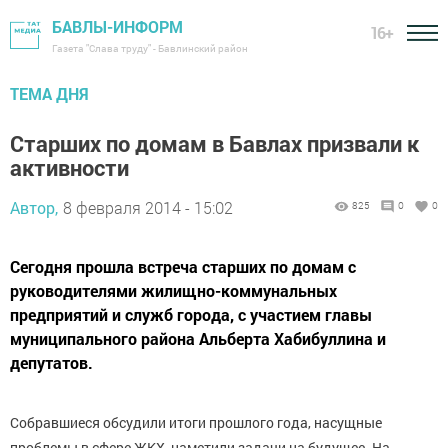
БАВЛЫ-ИНФОРМ
16+
Газета "Слава труду" - Бавлинский район
ТЕМА ДНЯ
Старших по домам в Бавлах призвали к
активности
Автор,
8 февраля 2014 - 15:02
825
0
0
Сегодня прошла встреча старших по домам с
руководителями жилищно-коммунальных
предприятий и служб города, с участием главы
муниципального района Альберта Хабибуллина и
депутатов.
Собравшиеся обсудили итоги прошлого года, насущные
проблемы в сфере ЖКХ, наметили задачи на будущее. На