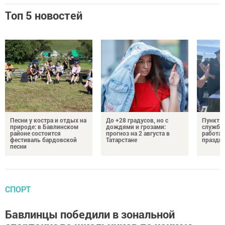
Топ 5 новостей
Песни у костра и отдых на
До +28 градусов, но с
Пункт о
природе: в Бавлинском
дождями и грозами:
службу 
районе состоится
прогноз на 2 августа в
работае
фестиваль бардовской
Татарстане
праздни
песни
СПОРТ
Бавлинцы победили в зональной