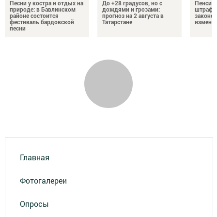
Песни у костра и отдых на
До +28 градусов, но с
Пенсии,
природе: в Бавлинском
дождями и грозами:
штрафы
районе состоится
прогноз на 2 августа в
законо
фестиваль бардовской
Татарстане
изменен
песни
Главная
Фотогалереи
Опросы