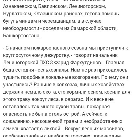
Азнакаевском, Бавлинском, Лениногорском,
Нурлатском, Ютазинском районах, готова помочь
бугульминцам и черемшанцам, а в случае
необходимости - соседям из Самарской области,
Башкортостана.
- C началом пожароопасного сезона мы приступили к
круглосуточному дежурству, - говорит начальник
Лениногорской ПХС-3 Фарид Фархутдинов. - Главная
беда сегодня - сельхозпалы. Нам не раз приходилось
тушить подобные локальные возгорания. Почему они
участились? Раньше в колхозах, личных хозяйствах
держали немало скота, его кормили сеном, косили для
этого траву вокруг леса, в оврагах. И к весне не
оставалось так много сухой травы, пожарная
опасность не была столь острой. А сейчас, к
сожалению, нескошенной травы и необработанных
земель хватает с лихвой… Вокруг лесных массивов,
особенно хвойных, наиболее горючих, производим