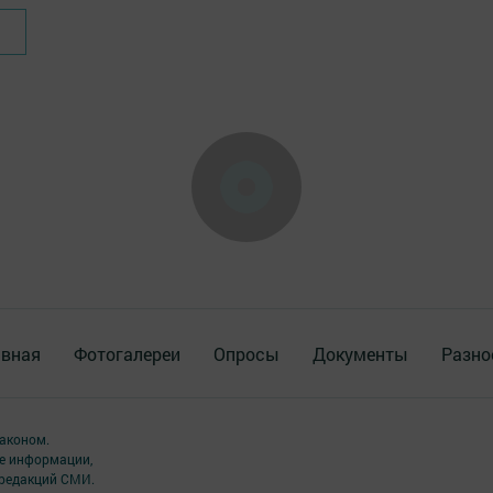
авная
Фотогалереи
Опросы
Документы
Разно
аконом.
ме информации,
 редакций СМИ.