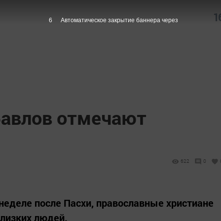
1
5
Автоматическое закрытие баннера через
Бавлов отмечают
622
0
 неделе после Пасхи, православные христиане
лизких людей.