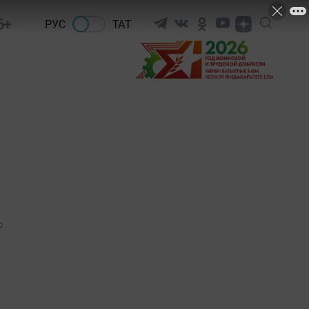
6+
РУС
ТАТ
0