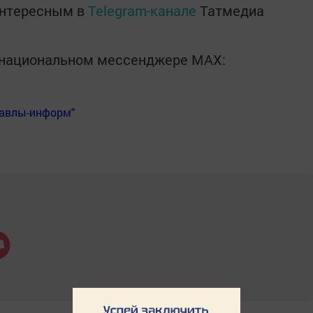
интересным в
Telegram-канале
Татмедиа
в национальном мессенджере MАХ:
Бавлы-информ"