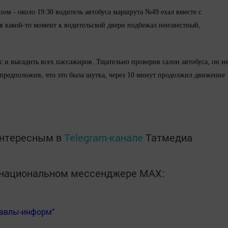
ом - около 19:30 водитель автобуса маршрута №49 ехал вместе с
в какой-то момент к водительской двери подбежал неизвестный,
с и высадить всех пассажиров. Тщательно проверив салон автобуса, он н
предположив, что это была шутка, через 10 минут продолжил движение
интересным в
Telegram-канале
Татмедиа
в национальном мессенджере MАХ:
Бавлы-информ"