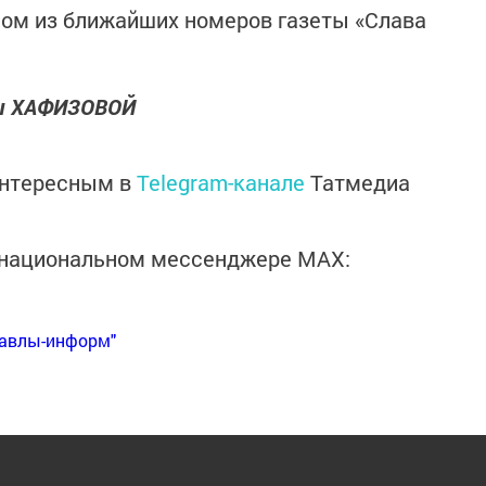
ном из ближайших номеров газеты «Слава
мы ХАФИЗОВОЙ
интересным в
Telegram-канале
Татмедиа
в национальном мессенджере MАХ:
Бавлы-информ"