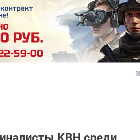
1
иналисты КВН среди