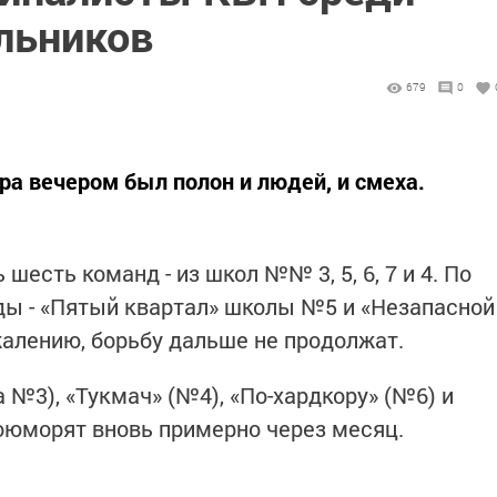
льников
679
0
ра вечером был полон и людей, и смеха.
шесть команд - из школ №№ 3, 5, 6, 7 и 4. По
ы - «Пятый квартал» школы №5 и «Незапасной
жалению, борьбу дальше не продолжат.
 №3), «Тукмач» (№4), «По-хардкору» (№6) и
оюморят вновь примерно через месяц.