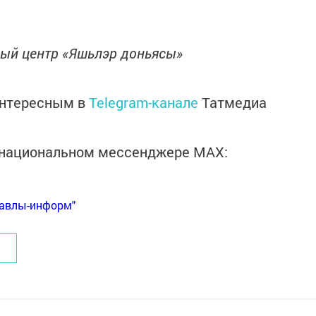
ный центр «Яшьлэр доньясы»
интересным в
Telegram-канале
Татмедиа
в национальном мессенджере MАХ:
Бавлы-информ"