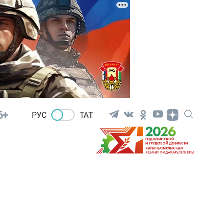
6+
РУС
ТАТ