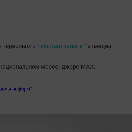
интересным в
Telegram-канале
Татмедиа
в национальном мессенджере MАХ:
Бавлы-информ"