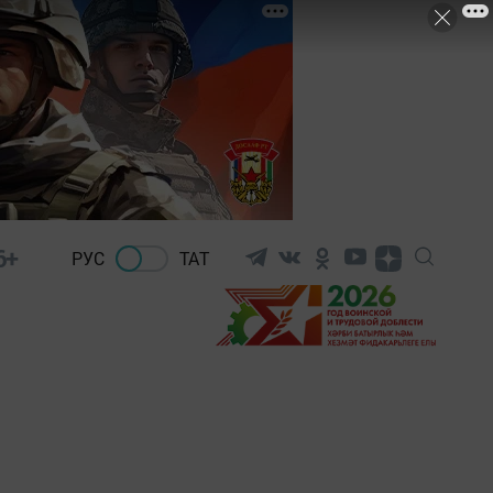
6+
РУС
ТАТ