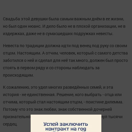
Свадьба этой девушки была самым важным днём в ее жизни,
но был один нюанс. И дело было не в плохой организации, не в
издержках, даже не в сумасшедших подружках невесты.
Невеста по традиции должна идти под венец под руку со своим
отцом. Настоящим. А отчим, человек, который с самого детства
заботился о ней и сделал для неё так много, должен был просто
стоять в первом ряду и со стороны наблюдать за
происходящим.
К сожалению, это удел многих разведённых семей, и эта
история - не единственная. Решение, кого выбрать - отца или
отчима, который стал настоящим отцом, - поистине дилемма.
Потому что это знак любви, знак собственной дочерней
признательности. Потому исход этой истории тронул тысячи
сердец.