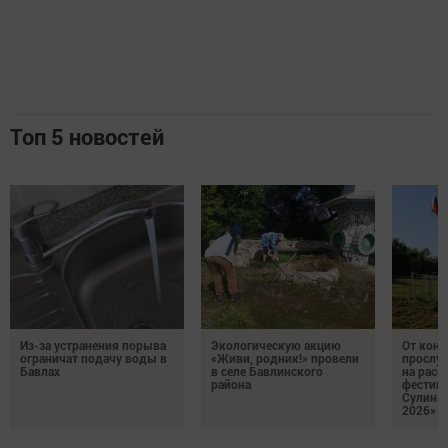
Топ 5 новостей
Из-за устранения порыва
Экологическую акцию
От кон
ограничат подачу воды в
«Живи, родник!» провели
прослу
Бавлах
в селе Бавлинского
на расс
района
фестив
Сулинк
2026»