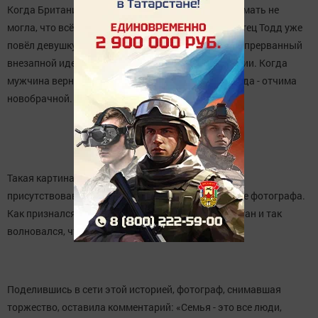
Когда Британи Бэшмэн выходила замуж, она и думать не
могла, что всё разрешится так благополучно. Её отец Тодд уже
повёл девушку к алтарю, как вдруг развернулся и, прерванный
внезапной идеей, ушёл. Гости замерли в недоумении. Когда
мужчина вернулся, он уже вёл за руку другого Тодда - отчима
новобрачной.
Такая картина и этот поступок растрогали всех
присутствовавших, включая самого отчима и даже фотографа.
Как признался позже отчим, он был жутко растроган и так
волновался, что не смог сдержать эмоции.
Поделившись в сети этой историей, фотограф, снимавшая
торжество, оставила комментарий: «Семья - это все люди,