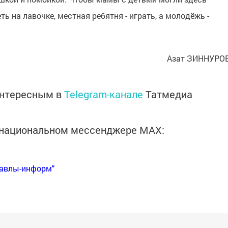
ть на лавочке, местная ребятня - играть, а молодёжь -
Азат ЗИННУРО
интересным в
Telegram-канале
Татмедиа
в национальном мессенджере MАХ:
Бавлы-информ"