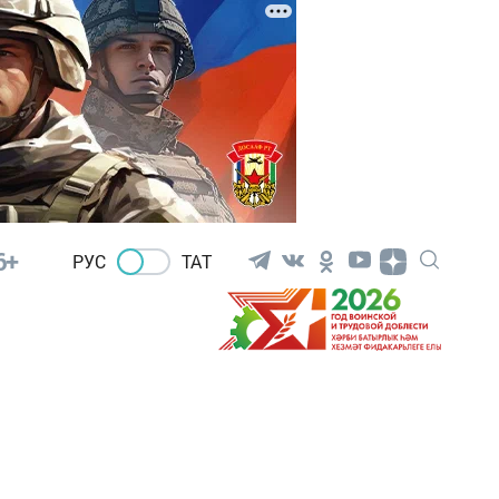
6+
РУС
ТАТ