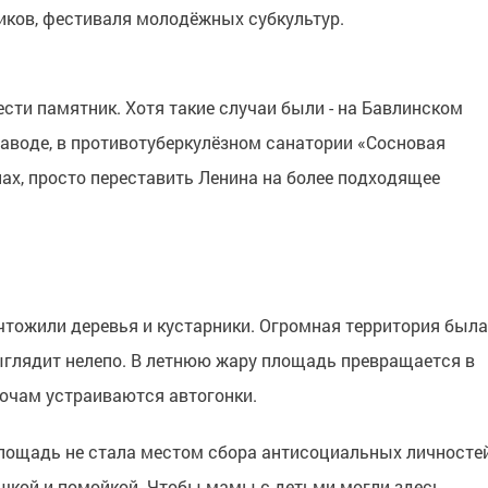
иков, фестиваля молодёжных субкультур.
нести памятник. Хотя такие случаи были - на Бавлинском
аводе, в противотуберкулёзном санатории «Сосновая
лах, просто переставить Ленина на более подходящее
чтожили деревья и кустарники. Огромная территория была
выглядит нелепо. В летнюю жару площадь превращается в
очам устраиваются автогонки.
площадь не стала местом сбора антисоциальных личносте
ушкой и помойкой. Чтобы мамы с детьми могли здесь