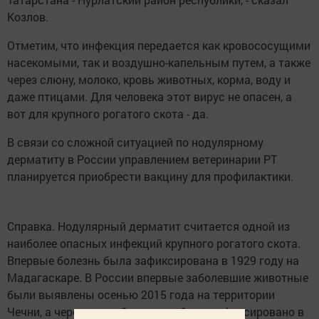
Козлов.
Отметим, что инфекция передается как кровососущими
насекомыми, так и воздушно-капельным путем, а также
через слюну, молоко, кровь животных, корма, воду и
даже птицами. Для человека этот вирус не опасен, а
вот для крупного рогатого скота - да.
В связи со сложной ситуацией по нодулярному
дерматиту в России управлением ветеринарии РТ
планируется приобрести вакцину для профилактики.
​Справка. Нодулярный дерматит считается одной из
наиболее опасных инфекций крупного рогатого скота.
Впервые болезнь была зафиксирована в 1929 году на
Мадагаскаре. В России впервые заболевшие животные
были выявлены осенью 2015 года на территории
Чечни, а через год заболевание было зафиксировано в