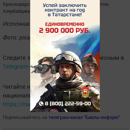
Краснодарском крае, Дагестане, Южной Осетии,
Азербайджане.
Источник:
prokazan.ru
Фото: pixabay.com
Следите за самым важным и интересным в
Telegram-канале
Татмедиа
Читайте новости Татарстана в
национальном мессенджере MАХ:
https://max.ru/tatmedia
Подписывайтесь на
телеграм-канал "Бавлы-информ"