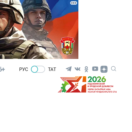
6+
РУС
ТАТ