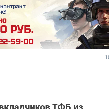
1
 вкладчиков ТФБ из