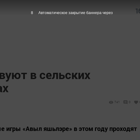
1
7
Автоматическое закрытие баннера через
вуют в сельских
ах
741
0
ые игры «Авыл яшьлэре» в этом году проходят