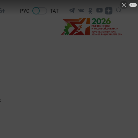
6+
РУС
ТАТ
0