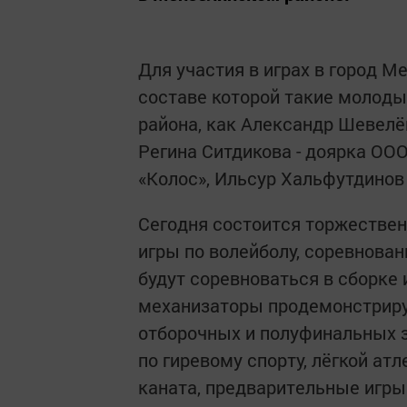
Для участия в играх в город М
составе которой такие молоды
района, как Александр Шевелё
Регина Ситдикова - доярка ООО
«Колос», Ильсур Хальфутдинов
Сегодня состоится торжествен
игры по волейболу, соревнован
будут соревноваться в сборке и
механизаторы продемонстри­р
отборочных и полуфинальных з
по гиревому спорту, лёгкой ат
каната, предварительные игры 