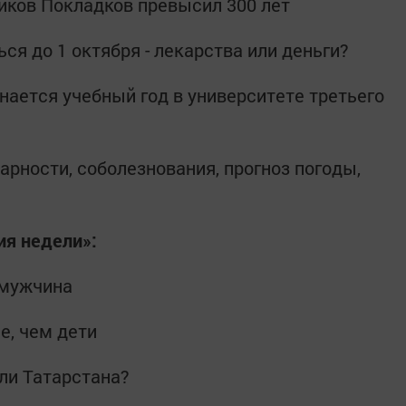
иков Покладков превысил 300 лет
ся до 1 октября - лекарства или деньги?
инается учебный год в университете третьего
дарности, соболезнования, прогноз погоды,
ия недели»:
 мужчина
е, чем дети
ели Татарстана?