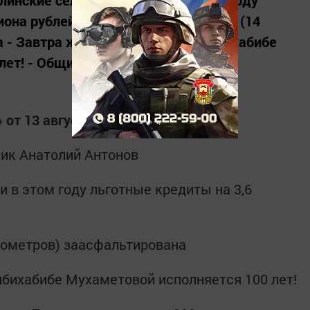
линские сельчане получили в этом году
она рублей - Часть дороги в Шалты (14
 - Завтра жительнице Бавлов Бибихабибе
ет! - Общий стаж династии...
 от 13 августа:
ник Анатолий Антонов
и в этом году льготные кредиты на 3,6
илометров) заасфальтирована
ибихабибе Мухаметовой исполняется 100 лет!