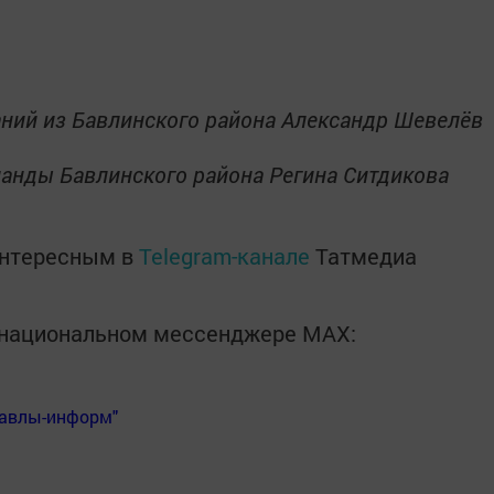
аний из Бавлинского района Александр Шевелёв
манды Бавлинского района Регина Ситдикова
интересным в
Telegram-канале
Татмедиа
в национальном мессенджере MАХ:
Бавлы-информ"