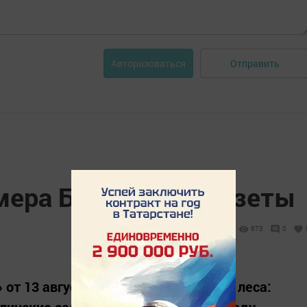
Отправить
Авторизоваться
мера Бавлинской газеты
673
0
 от 13 августа: - Ко Дню работников леса: