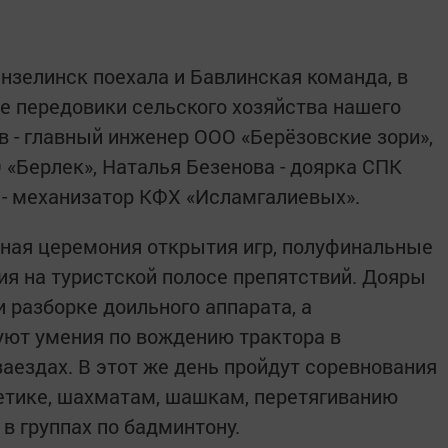
ензелинск поехала и Бавлинская команда, в
е передовики сельского хозяйства нашего
в - главный инженер ООО «Берёзовские зори»,
 «Берлек», Наталья Безенова - доярка СПК
 - механизатор КФХ «Исламгалиевых».
ная церемония открытия игр, полуфинальные
ия на туристской полосе препятствий. Дояры
 разборке до­ильного аппарата, а
уют умения по вождению трактора в
аездах. В этот же день пройдут соревнования
летике, шахматам, шашкам, перетягиванию
в группах по бадминтону.