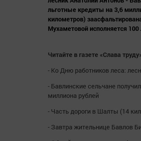
лесник Анатолий Антонов - Бав
льготные кредиты на 3,6 милли
километров) заасфальтирована
Мухаметовой исполняется 100 л
Читайте в газете «Слава труду»
- Ко Дню работников леса: лес
- Бавлинские сельчане получил
миллиона рублей
- Часть дороги в Шалты (14 к
- Завтра жительнице Бавлов Б