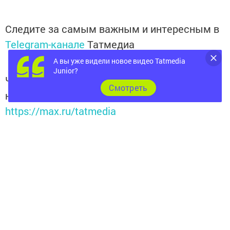
Следите за самым важным и интересным в
Telegram-канале
Татмедиа
А вы уже видели новое видео Tatmedia
Junior?
Читайте новости Татарстана в
Cмотреть
национальном мессенджере MАХ:
https://max.ru/tatmedia
Подписывайтесь на
телеграм-канал "Бавлы-информ"
Перейти на страницу новости