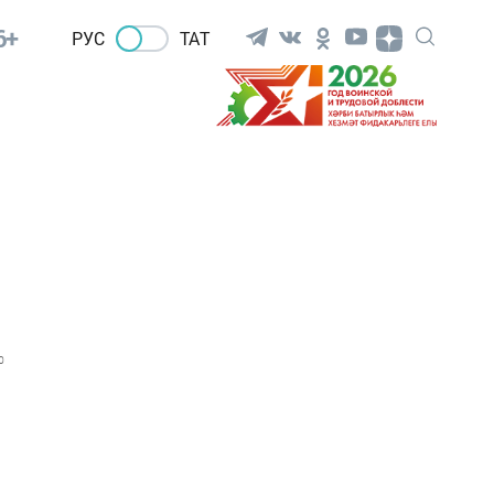
6+
РУС
ТАТ
0