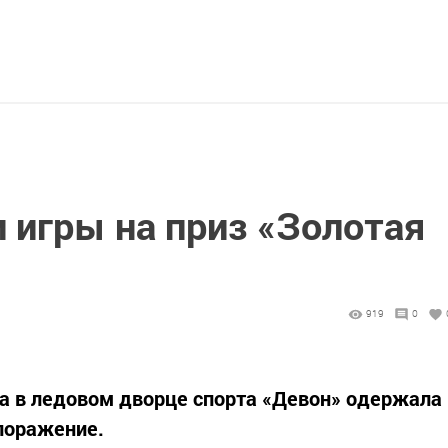
 игры на приз «Золотая
919
0
а в ледовом дворце спорта «Девон» одержала
поражение.