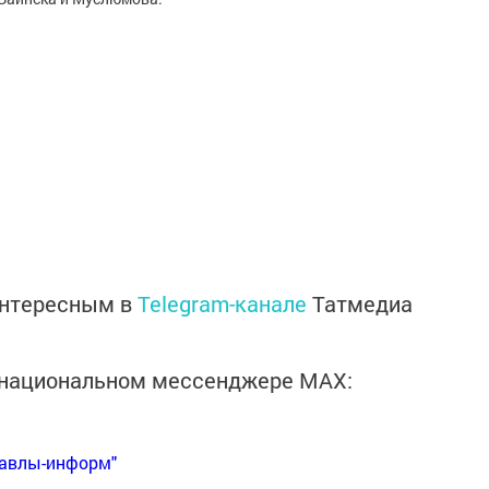
интересным в
Telegram-канале
Татмедиа
в национальном мессенджере MАХ:
Бавлы-информ"