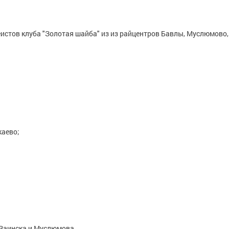
стов клуба "Золотая шайба" из из райцентров Бавлы, Муслюмово,
каево;
 Заинска и Муслюмова.