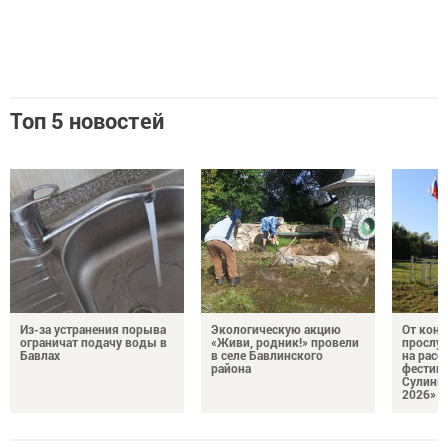
Топ 5 новостей
Из-за устранения порыва
Экологическую акцию
От кон
ограничат подачу воды в
«Живи, родник!» провели
прослу
Бавлах
в селе Бавлинского
на расс
района
фестив
Сулинк
2026»