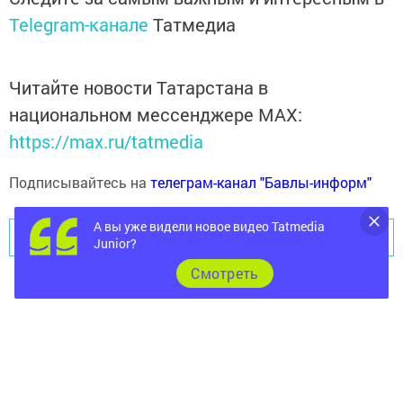
Telegram-канале
Татмедиа
Читайте новости Татарстана в
национальном мессенджере MАХ:
https://max.ru/tatmedia
Подписывайтесь на
телеграм-канал "Бавлы-информ"
А вы уже видели новое видео Tatmedia
Перейти на страницу новости
Junior?
Cмотреть