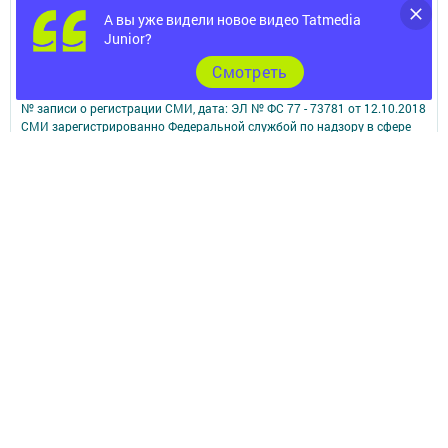
информации,
А вы уже видели новое видео Tatmedia
размещенной на сайте, возможна только с письменного согласия
редакций СМИ.
Junior?
При поддержке Республиканского агентства по печати и массовым
Cмотреть
коммуникациям.
Наименование СМИ: Бавлы-информ
№ записи о регистрации СМИ, дата: ЭЛ № ФС 77 - 73781 от 12.10.2018
СМИ зарегистрированно Федеральной службой по надзору в сфере
связи,
информационных технологий и массовых коммуникаций
ФИО главного редактора: Кандаурова Мария Сергеевна
Адрес редакции: 423930, Российская Федерация, Республика
Татарстан, Бавлинский район, г.Бавлы, ул.Пионерская, д. 9
Телефон редакции: 5-64-47 (приемная)
Сообщить о фактах коррупции можно на эл.адрес редакции:
slava_trudu@bk.ru
Учредитель СМИ: АО «ТАТМЕДИА»
Антикоррупционная политика
АО «ТАТМЕДИА» использует «cookie»
для персонализации сервисов и
удобства пользователей сайтом.
Использование «cookie» можно отменить в настройках браузера.
Политика конфиденциальности