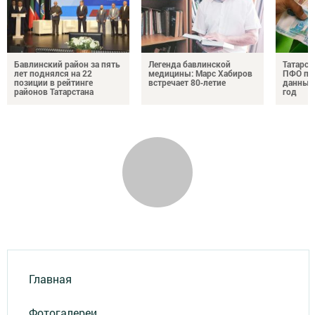
Бавлинский район за пять
Легенда бавлинской
Татарст
лет поднялся на 22
медицины: Марс Хабиров
ПФО по 
позиции в рейтинге
встречает 80‑летие
данные 
районов Татарстана
год
Главная
Фотогалереи