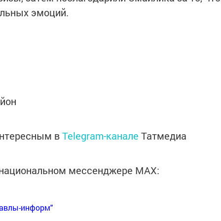
ельных эмоций.
айон
интересным в
Telegram-канале
Татмедиа
в национальном мессенджере MАХ:
Бавлы-информ"