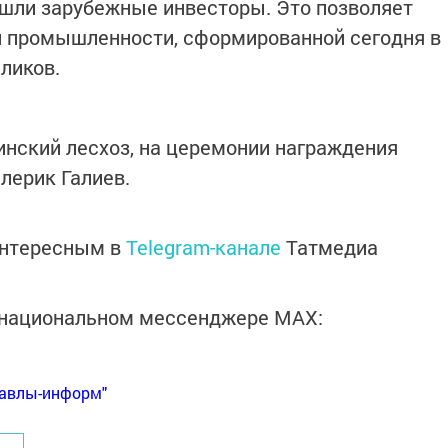
ришли зарубежные инвесторы. Это позволяет
й промышленности, сформированной сегодня в
аликов.
инский лесхоз, на церемонии награждения
лерик Галиев.
интересным в
Telegram-канале
Татмедиа
в национальном мессенджере MАХ:
Бавлы-информ"