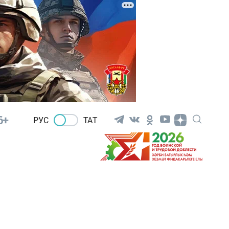
6+
РУС
ТАТ