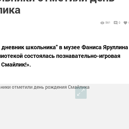
лика
561
0
 дневник школьника" в музее Фаниса Яруллина
лиотекой состоялась познавательно-игровая
 Смайлик!».