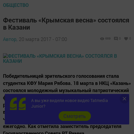
ОБЩЕСТВО
Фестиваль «Крымская весна» состоялся
в Казани
Автор,
20 марта 2017 - 07:00
669
0
0
Победительницей зрительского голосования стала
студентка КФУ Мария Рябова. 18 марта в НКЦ «Казань»
состоялся молодежный музыкальный патриотический
фестиваль «Крымская весна». Мероприятие прошло в
А вы уже видели новое видео Tatmedia
рамках всероссийской акции, посвященной годовщине
Junior?
воссоединения Крыма с Россией. Народные акции в
Cмотреть
честь крымских событий проходят в Татарстане
ежегодно. Как отметила заместитель председателя
Государственного Совета РТ Римма...