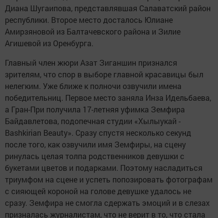
Диана Шугаипова, представлявшая Салаватский район
республики. Второе место досталось Юлиане
Амирзяновой из Балтачевского района и Зилие
Агишевой из Оренбурга.
Главный член жюри Азат Зиганшин признался
зрителям, что спор в выборе главной красавицы был
нелегким. Уже ближе к полночи озвучили имена
победительниц. Первое место заняла Инза Идельбаева,
а Гран-При получила 17-летняя уфимка Земфира
Байдавлетова, подопечная студии «Хылыукай -
Bashkirian Beauty». Сразу спустя несколько секунд
после того, как озвучили имя Земфиры, на сцену
ринулась целая толпа родственников девушки с
букетами цветов и подарками. Поэтому насладиться
триумфом на сцене и успеть попозировать фотографам
с сияющей короной на голове девушке удалось не
сразу. Земфира не смогла сдержать эмоций и в слезах
призналась журналистам, что не верит в то, что стала