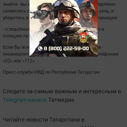
знайте - вы имеете дело с мошенником. Немедленно
свяжитесь с родственником, о котором шла речь, и
убедитесь в достоверности полученной информация.
- о подобных звонках немедленно сообщайте в
полицию по телефону 02.
Если Вы все-таки стали жертвой мошенников -
незамедлительно сообщите в полицию по телефонам
«02» или «112».
Пресс-служба МВД по Республике Татарстан
Следите за самым важным и интересным в
Telegram-канале
Татмедиа
Читайте новости Татарстана в