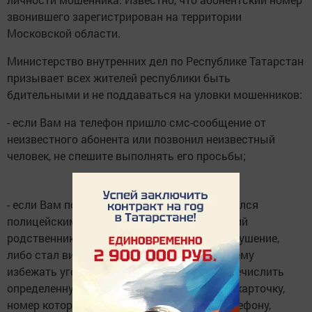
звонившего зарегистрирован на территории
Московской области.
Министерство внутренних дел по Республике Татарстан
призывает всех жителей республики быть
бдительными и не поддаваться на уловки мошенников:
- если Вам на телефон пришло смс-сообщение от
неизвестного абонента или позвонил неизвестный
человек, не спешите выполнять его просьбы;
- если Вам позвонил незнакомец, представился
полицейским и сообщил, что ваш ближайший
родственник совершил уголовное правонарушение,
либо стал виновным ДТП и, чтобы помочь ему
избежать уголовного наказания, нужно перечислить
определенную сумму денег на банковскую карточку,
номер которой сообщается сразу же по телефону,