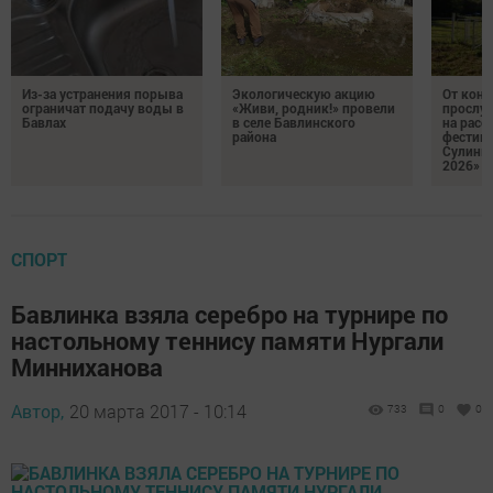
Из-за устранения порыва
Экологическую акцию
От кон
ограничат подачу воды в
«Живи, родник!» провели
прослу
Бавлах
в селе Бавлинского
на расс
района
фестив
Сулинк
2026»
СПОРТ
Бавлинка взяла серебро на турнире по
настольному теннису памяти Нургали
Минниханова
Автор,
20 марта 2017 - 10:14
733
0
0