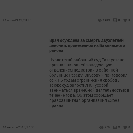
21 июля 2019, 20:07
1439
0
0
Врач осуждена за смерть двухлетней
девочки, привезённой из Бавлинского
района
Нурлатский районный суд Татарстана
признал виновной заведующую
отделением педиатрии в районной
больнице Резеду Юнусову и приговорил
ее к 1,5 годам ограничения свободы.
Также суд запретил Юнусовой
заниматься врачебной деятельностью в
течение года. Об этом сообщает
правозащитная организация «Зона
права».
01 августа 2017, 17:00
976
0
0