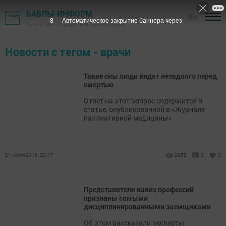
БАВЛЫ-ИНФОРМ
16+
8
Автоматическое закрытие баннера через
Газета "Слава труду" - Бавлинский район
Новости с тегом - врачи
Такие сны люди видят незадолго перед
смертью
Ответ на этот вопрос содержится в
статье, опубликованной в «Журнале
паллиативной медицины».
21 июля 2019, 20:17
2950
0
0
Представители каких профессий
признаны самыми
дисциплинированными заемщиками
Об этом рассказали эксперты.