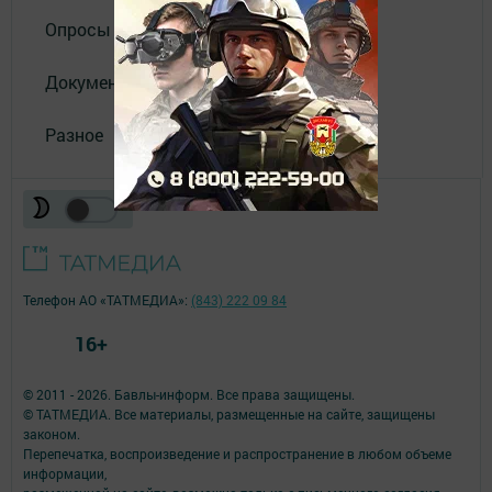
Опросы
Документы
Разное
Телефон АО «ТАТМЕДИА»:
(843) 222 09 84
16+
© 2011 - 2026. Бавлы-информ. Все права защищены.
© ТАТМЕДИА. Все материалы, размещенные на сайте, защищены
законом.
Перепечатка, воспроизведение и распространение в любом объеме
информации,