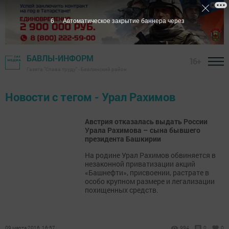
6
Автоматическое закрытие баннера через
БАВЛЫ-ИНФОРМ
16+
Газета "Слава труду" - Бавлинский район
Новости с тегом - Урал Рахимов
Австрия отказалась выдать России
Урала Рахимова – сына бывшего
президента Башкирии
На родине Урал Рахимов обвиняется в
незаконной приватизации акций
«Башнефти», присвоении, растрате в
особо крупном размере и легализации
похищенных средств.
09 марта 2016, 16:57
994
0
0