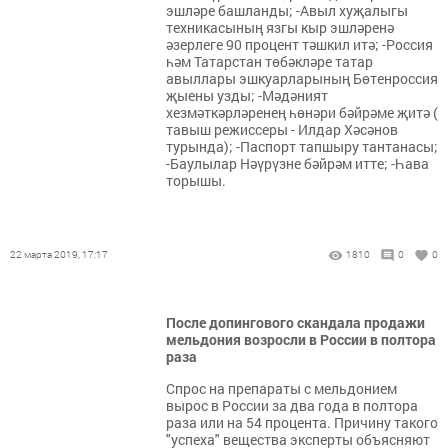
эшләре башланды; -Авыл хуҗалыгы
техникасының язгы кыр эшләренә
әзерлеге 90 процент тәшкил итә; -Россия
һәм Татарстан төбәкләре татар
авыллары эшкуарларының Бөтенроссия
җыены узды; -Мәдәният
хезмәткәрләренең һөнәри бәйрәме җитә (
тавыш режиссеры - Илдар Хәсәнов
турында); -Паспорт тапшыру тантанасы;
-Баулылар Нәүрүзне бәйрәм итте; -Һава
торышы.
22 марта 2019, 17:17
1810
0
0
После допингового скандала продажи
мельдония возросли в России в полтора
раза
Спрос на препараты с мельдонием
вырос в России за два года в полтора
раза или на 54 процента. Причину такого
"успеха" вещества эксперты объясняют