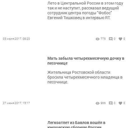
Лето в Центральной России в этом году
так и не наступит, рассказал ведущий
сотрудник центра погоды "Фобос"
Евгений Тишковец в интервью RT.
03 июля 2017, 08:20
775
0
0
Мать забыла четырехмесячную дочку в
песочнице
Жительница Ростовской области
бросила четырехмесячного младенца в
песочнице.
27 июня 2017, 15:17
966
0
0
Легкоатлет из Бавлов вошёл в
юношескую сборную России