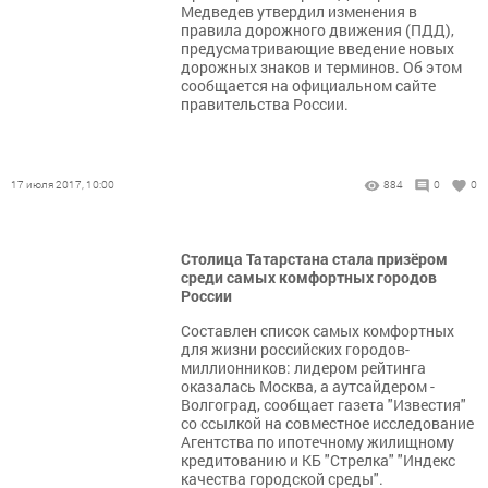
Медведев утвердил изменения в
правила дорожного движения (ПДД),
предусматривающие введение новых
дорожных знаков и терминов. Об этом
сообщается на официальном сайте
правительства России.
17 июля 2017, 10:00
884
0
0
Столица Татарстана стала призёром
среди самых комфортных городов
России
Составлен список самых комфортных
для жизни российских городов-
миллионников: лидером рейтинга
оказалась Москва, а аутсайдером -
Волгоград, сообщает газета "Известия"
со ссылкой на совместное исследование
Агентства по ипотечному жилищному
кредитованию и КБ "Стрелка" "Индекс
качества городской среды".