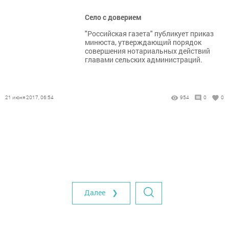
Село с доверием
"Российская газета" публикует приказ
минюста, утверждающий порядок
совершения нотариальных действий
главами сельских администраций.
21 июня 2017, 06:54
954
0
0
Далее ❯