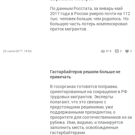
По данным Росстата, за январь-май
2017 года в России умерло почти на 112
тыс. человек больше, чем родилось. Но
большую часть потерь компенсировал
приток мигрантов.
20 июля 2017, 16:54
819
0
0
Гастарбайтеров решили больше не
привечать
В госорганах готовятся поправки,
ориентированные на сокращение в РФ
трудовых мигрантов. Эксперты
полагают, что это связано с
предстоящими решениями, уже
поддержанными президентом, о
приоритете для соотечественников из-за
рубежа. Ими, видимо, и планируется
заполнить места, освобожденные
гастарбайтерами.