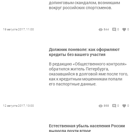
допинговым скандалом, возникшим
вокруг российских спортсменов.
19 августа 2017, 11:00
844
0
0
Должник поневоле: как оформляют
кредиты без вашего участия
В редакцию «Общественного контроля»
обратился житель Петербурга,
оказавшийся в долговой яме после того,
как к кредитным мошенникам попали
его паспортные данные.
12 августа 2017, 13:00
868
0
0
Естественная убыль населения России
выросла почти втрое