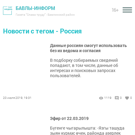
БАВЛЫ-ИНФОРМ
16+
Газета "Слава труду" - Бавлинский район
Новости с тегом - Россия
Данные россиян смогут использовать
без их ведома и согласия
В подборку собираемых сведений
попадают, в том числе, данные об
интересах и поисковых запросах
пользователей.
20 июля 2019, 19:31
1119
0
0
Эфир от 22.03.2019
Бүгенге чыгарылышта: -Язгы ташуда
зыян күрмәс өчен, районда әзерлек