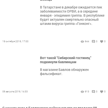
В Татарстане в декабре ожидается пик
заболеваемости ОРВИ, а в середине
января - эпидемия гриппа. В республике
будет актуален смертельно опасный
штамм вируса гриппа «Гонконг».
19 октября 2016, 17:00
944
0
0
Вот такой "Сибирский гостинец"
подкинули бавлинцам
В магазине Бавлов обнаружен
фальсификат.
06 августа 2016, 14:33
913
0
0
С начала года в Бавлинском районе изъято из продажи 98