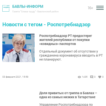
БАВЛЫ-ИНФОРМ
16+
Газета "Слава труду" - Бавлинский район
Новости с тегом - Роспотребнадзор
Роспотребнадзор РТ предостерег
жителей республики от покупки
«ковидных» паспортов
Отдельный документ об отсутствии у
гражданина коронавируса вводить в РТ
не планируют.
03 февраля 2021, 15:59
1435
0
0
Доля привитых от гриппа в Бавлах –
одна из самых низких в Татарстане
Управление Роспотребнадзора по