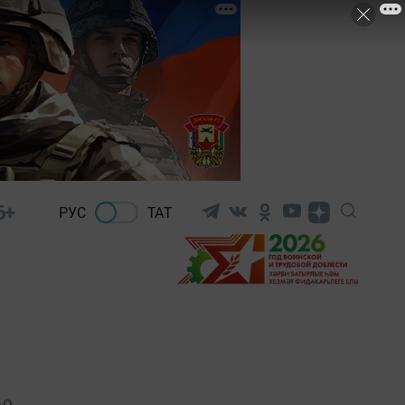
6+
РУС
ТАТ
АО