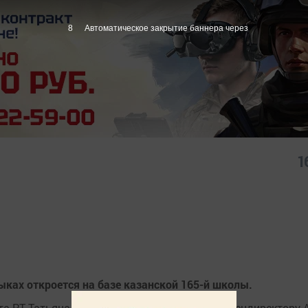
8
Автоматическое закрытие баннера через
1
ыках откроется на базе казанской 165-й школы.
а РТ Татьяна Ларионова в своём интервью гендиректору 