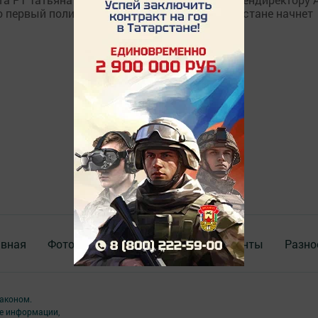
о первый полилингвальный комплекс в Татарстане начнет
авная
Фотогалереи
Опросы
Документы
Разно
аконом.
ме информации,