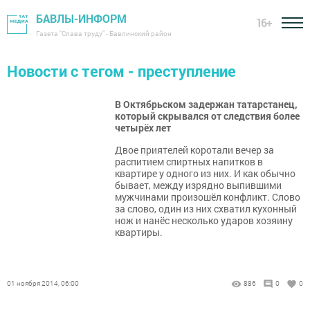
БАВЛЫ-ИНФОРМ
16+
Газета "Слава труду" - Бавлинский район
Новости с тегом - преступление
В Октябрьском задержан татарстанец,
который скрывался от следствия более
четырёх лет
Двое приятелей коротали вечер за
распитием спиртных напитков в
квартире у одного из них. И как обычно
бывает, между изрядно выпившими
мужчинами произошёл конфликт. Слово
за слово, один из них схватил кухонный
нож и нанёс несколько ударов хозяину
квартиры.
01 ноября 2014, 06:00
886
0
0