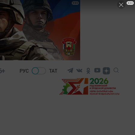
6+
РУС
ТАТ