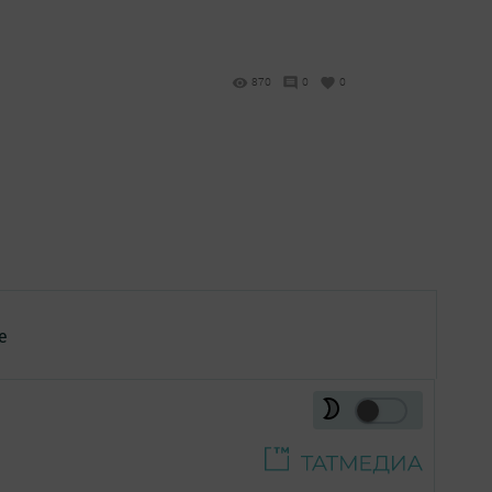
870
0
0
е