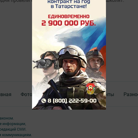
авная
Фотогалереи
Опросы
Документы
Разно
аконом.
ме информации,
 редакций СМИ.
ым коммуникациям.