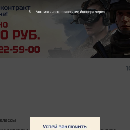
6
Автоматическое закрытие баннера через
1
-классы
одня провели очередной мастер-класс для дошколят.