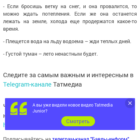
- Если бросишь ветку на снег, и она провалится, то
можно ждать потепления. Если же она останется
лежать на земле, холода еще продержатся какое-то
время.
- Плещется вода на льду водоема – жди теплых дней.
- Густой туман – лето ненастным будет.
Следите за самым важным и интересным в
Telegram-канале
Татмедиа
А вы уже видели новое видео Tatmedia
Читайте новости Татарстана в
Junior?
национальном мессенджере MАХ:
Cмотреть
https://max.ru/tatmedia
Подписывайтесь на
телеграм-канал "Бавлы-информ"