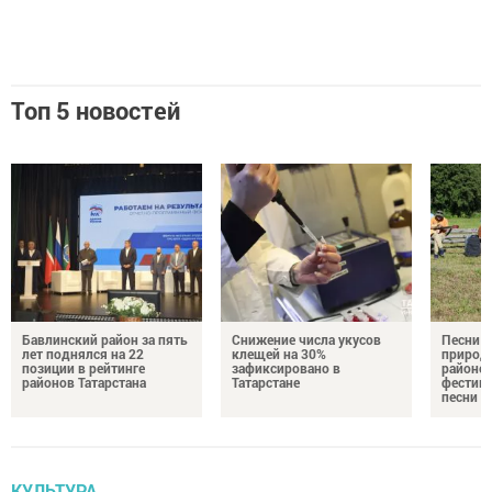
Топ 5 новостей
Бавлинский район за пять
Снижение числа укусов
Песни у
лет поднялся на 22
клещей на 30%
природе
позиции в рейтинге
зафиксировано в
районе 
районов Татарстана
Татарстане
фестив
песни
КУЛЬТУРА