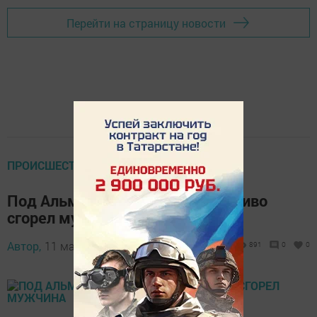
Перейти на страницу новости
ПРОИСШЕСТВИЯ
Под Альметьевском в бане заживо
сгорел мужчина
Автор,
11 марта 2017 - 15:27
891
0
0