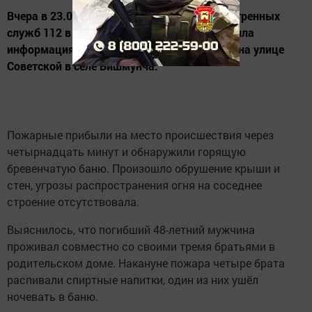
Вчера в 23.06 на единый номер вызова экстренных
служб 112 в Альметьевском районе поступила
информация о том, что горит частная баня на улице
Советской в селе Бишмунча.
Пожарные прибыли на место происшествия через
четырнадцать минут и обнаружили горящую
бревенчатую баню. Произошло обрушение крыши и
стен, угрозы распространения огня на соседнее
строение отсутствовала.
Выяснилось, что погибший 48-летний мужчина
проживал совместно со своими тремя братьями в
родительском доме. Накануне пожара четыре брата
распивали спиртные напитки, один из них ушёл
ночевать в баню.