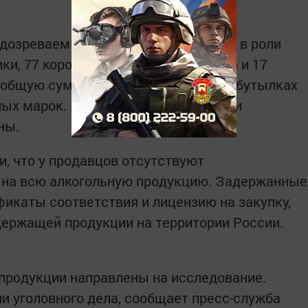
одозреваемые продали покупателям, в роли
ки, 77 коробок с бутылками коньяка и 17
 общую сумму 210 тысяч рублей. На бутылках
ных марок. После совершения сделки
ны.
и, что у продавцов отсутствуют
на всю алкогольную продукцию. Задержанные
фикаты соответствия и лицензию на закупку,
держащей продукции на территории России.
продукции направлены на исследование.
и уголовного дела, сообщает пресс-служба