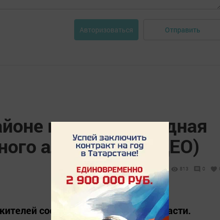
Отправить
Авторизоваться
айоне изъята очередная
ного алкоголя (ВИДЕО)
813
0
ителей соседней Оренбургской области.