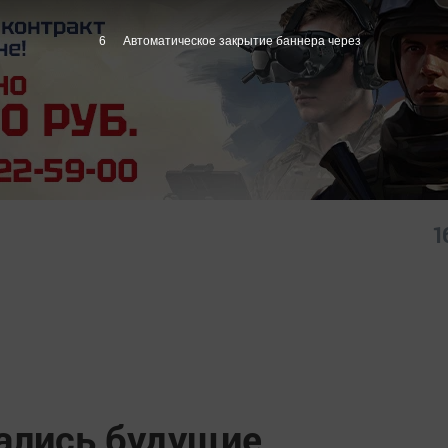
6
Автоматическое закрытие баннера через
1
зались будущие