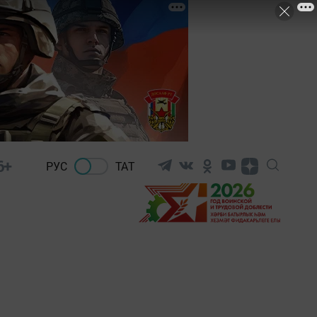
6+
РУС
ТАТ