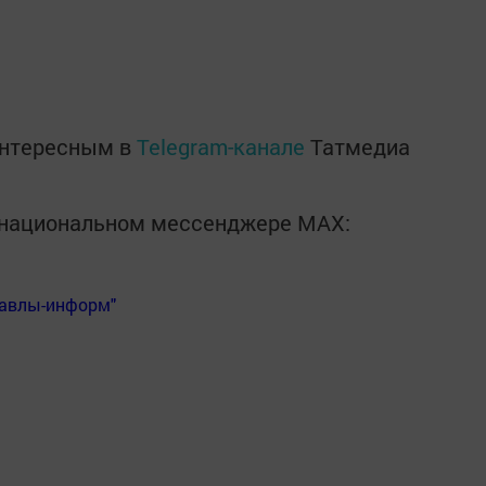
интересным в
Telegram-канале
Татмедиа
в национальном мессенджере MАХ:
Бавлы-информ"