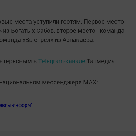
вые места уступили гостям. Первое место
 из Богатых Сабов, второе место - команда
 команда «Выстрел» из Азнакаева.
интересным в
Telegram-канале
Татмедиа
в национальном мессенджере MАХ:
Бавлы-информ"