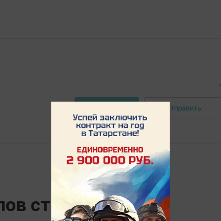
Отправить
Авторизоваться
лов стал лауреатом