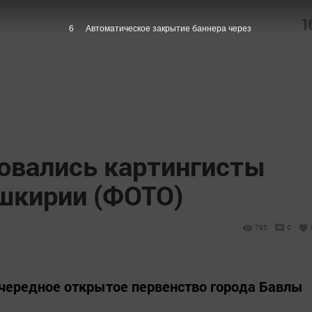
1
5
Автоматическое закрытие баннера через
новались картингисты
ашкирии (ФОТО)
795
0
чередное открытое первенство города Бавлы