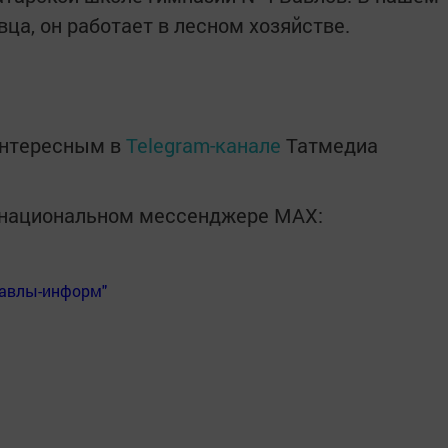
вца, он работает в лесном хозяйстве.
интересным в
Telegram-канале
Татмедиа
в национальном мессенджере MАХ:
Бавлы-информ"