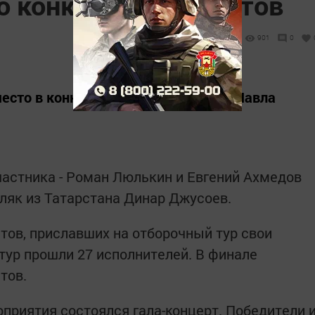
 конкурса вокалистов
901
0
есто в конкурсе вокалистов имени Павла
частника - Роман Люлькин и Евгений Ахмедов
мляк из Татарстана Динар Джусоев.
тов, приславших на отборочный тур свои
 тур прошли 27 исполнителей. В финале
тов.
приятия состоялся гала-концерт. Победители 