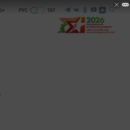
6+
РУС
ТАТ
0