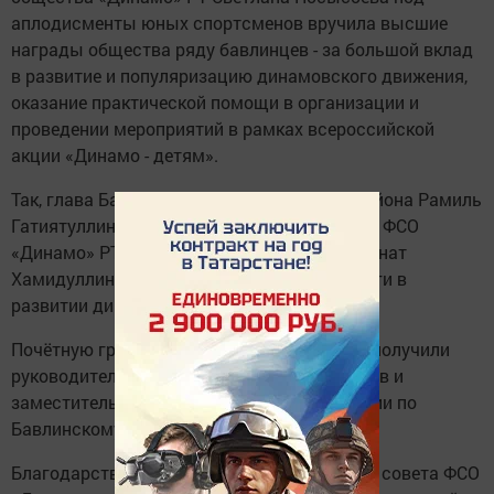
аплодисменты юных спортсменов вручила высшие
награды общества ряду бавлинцев - за большой вклад
в развитие и популяризацию динамовского движения,
оказание практической помощи в организации и
проведении мероприятий в рамках всероссийской
акции «Динамо - детям».
Так, глава Бавлинского муниципального района Рамиль
Гатиятуллин награждён памятной медалью ФСО
«Динамо» РТ, заместитель главы района Ринат
Хамидуллин - нагрудным знаком «За заслуги в
развитии динамовского движения в РТ».
Почётную грамоту общества «Динамо» РТ получили
руководитель райисполкома Ильяс Гузаиров и
заместитель начальника отдела МВД России по
Бавлинскому району Нуриман Шангареев.
Благодарственным письмом председателя совета ФСО