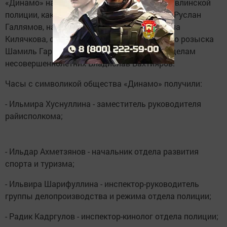
«Динамо» награждены такие сотрудники бавлинской
полиции, как помощник начальника отдела Руслан
Галлямов, начальник группы дознания Алина
Килячкова, оперуполномоченный уголовного розыска
Шамиль Гарифуллин, инспектор группы по делам
несовершеннолетних Владислав Бахтияров.
Часы с символикой общества «Динамо» получили:
- Ильмира Хуснуллина - заместитель руководителя
райисполкома;
- Ильдар Ахметзянов - начальник отдела развития
спорта и туризма;
- Ильвира Шарифуллина - инспектор-руководитель
группы делопроизводства и режима отдела полиции;
- Радик Кадргулов - инспектор-кинолог отдела полиции;