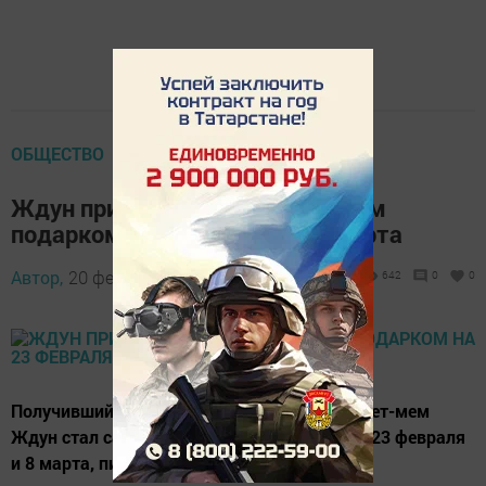
ОБЩЕСТВО
Ждун признан самым желанным
подарком на 23 февраля и 8 марта
Автор,
20 февраля 2017 - 18:31
642
0
0
Получивший бешеную популярность интернет-мем
Ждун стал самым желанным подарком на 23 февраля
и 8 марта, пишут «Вести.ru».