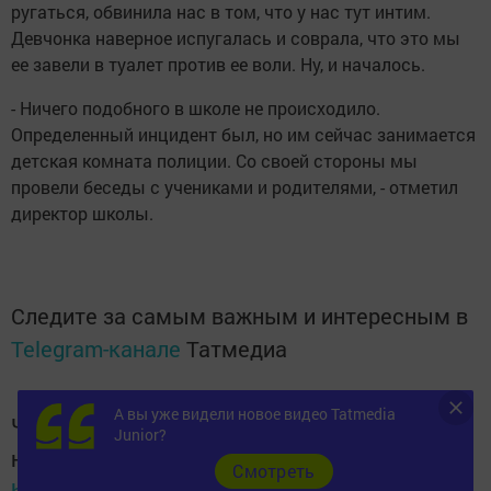
ругаться, обвинила нас в том, что у нас тут интим.
Девчонка наверное испугалась и соврала, что это мы
ее завели в туалет против ее воли. Ну, и началось.
- Ничего подобного в школе не происходило.
Определенный инцидент был, но им сейчас занимается
детская комната полиции. Со своей стороны мы
провели беседы с учениками и родителями, - отметил
директор школы.
Следите за самым важным и интересным в
Telegram-канале
Татмедиа
А вы уже видели новое видео Tatmedia
Читайте новости Татарстана в
Junior?
национальном мессенджере MАХ:
Cмотреть